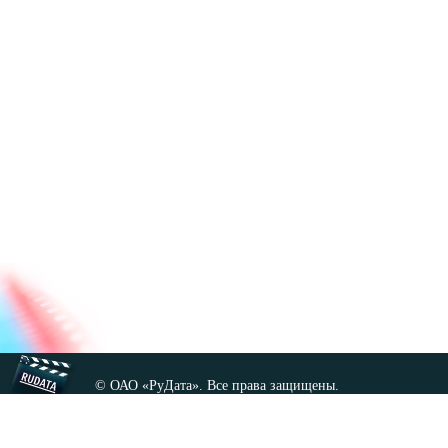
© ОАО «РуДата». Все права защищены.
Копирование любых материалов сайта, кроме GNU FDL,
допускается только с разрешения администрации.