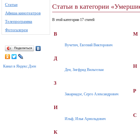
Статьи
Статьи в категории «Умерши
Афиша кинотеатров
В этой категории 17 статей
Телепрограмма
Фотогалереи
В
М
Вучетич, Евгений Викторович
Поделиться
Д
Н
Канал в Яндекс.Дзен
Ден, Зигфрид Вильгельм
З
Р
Закариадзе, Серго Александрович
И
С
Ильф, Илья Арнольдович
К