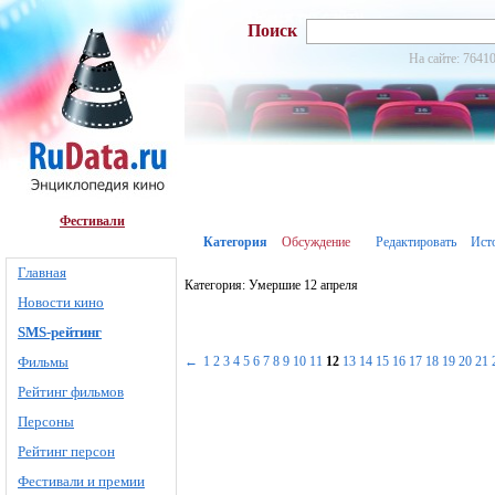
Поиск
На сайте: 76410
Фестивали
Категория
Обсуждение
Редактировать
Ист
Главная
Категория: Умершие 12 апреля
Новости кино
SMS-рейтинг
Фильмы
←
1
2
3
4
5
6
7
8
9
10
11
12
13
14
15
16
17
18
19
20
21
Рейтинг фильмов
Персоны
Рейтинг персон
Фестивали и премии