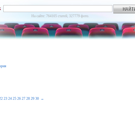
к
На сайте: 764105 статей, 327779 фото.
ория
22
23
24
25
26
27
28
29
30
→