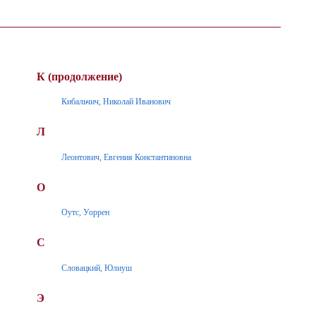
К (продолжение)
Кибальчич, Николай Иванович
Л
Леонтович, Евгения Константиновна
О
Оутс, Уоррен
С
Словацкий, Юлиуш
Э