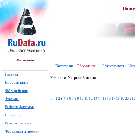
Поис
Фестивали
Категория
Обсуждение
Редактировать
Ист
Главная
Категория: Умершие 3 апреля
Новости кино
SMS-рейтинг
Фильмы
←
1
2
3
4
5
6
7
8
9
10
11
12
13
14
15
16
17
18
19
20
21
Рейтинг фильмов
Персоны
Рейтинг персон
Фестивали и премии