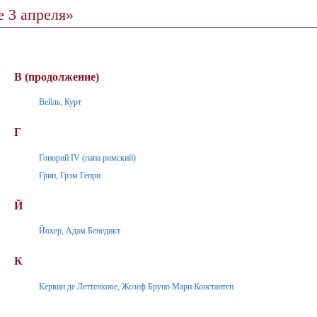
 3 апреля»
В (продолжение)
Вейль, Курт
Г
Гонорий IV (папа римский)
Грин, Грэм Генри
Й
Йохер, Адам Бенедикт
К
Кервин де Леттенхове, Жозеф Бруно Мари Константен