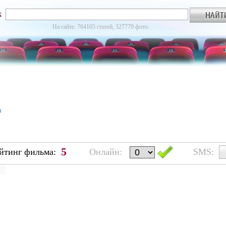
к
На сайте: 764105 статей, 327779 фото.
я
5
йтинг фильма:
Онлайн:
SMS: