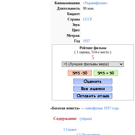
Кинокомпания
«Украинфильм»
Длительность
98 мин.
Бюджет
Страна
СССР
Звук
Цвет
Метраж
Год
1937
Рейтинг фильма
( 1 оценка, 514-е место )
5
«Богатая невеста»
—
кинофильм
1937 года
.
Содержание
убрать
[
]
1
Сюжет
1.1
От издателя