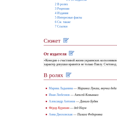
2
В ролях
3
Рецензии
4
Издания
5
Интересные факты
6
См. также
7
Ссылки
Сюжет
От издателя
«Комедия о счастливой жизни украинских колхозников
характер девушки нравится не только Павлу. Счетово
В ролях
Марина Ладынина
—
Маринка Лукаш, внучка дед
Иван Любезнов
—
Алексей Ковынько
Александр Антонов
—
Данило Будяк
Фёдор Курихин
—
дед Наум
Анна Дмоховская
—
Палага Федоровна