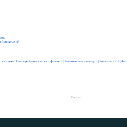
ьме
.
и дополнив её
.
 алфавиту
|
Незавершённые статьи о фильмах
|
Романтические комедии
|
Фильмы СССР
|
Фил
Реклама: