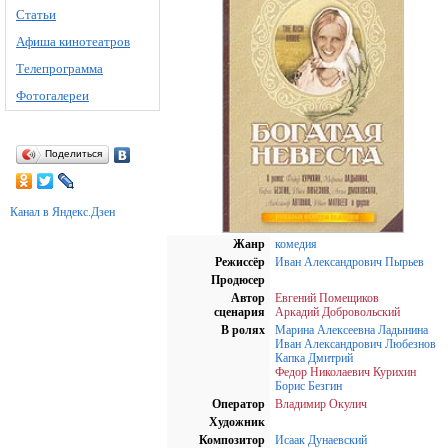
Статьи
Афиша кинотеатров
Телепрограмма
Фотогалереи
Поделиться
Канал в Яндекс.Дзен
Жанр
комедия
Режиссёр
Иван Александрович Пырьев
Продюсер
Автор
Евгений Помещиков
сценария
Аркадий Добровольский
В ролях
Марина Алексеевна Ладынина
Иван Александрович Любезнов
Капка Дмитрий
Федор Николаевич Курихин
Борис Безгин
Оператор
Владимир Окулич
Художник
Композитор
Исаак Дунаевский