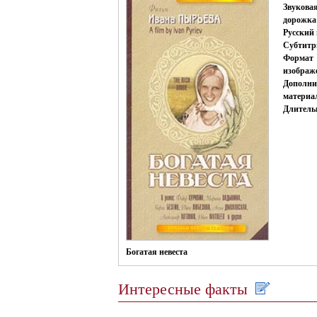
Звукова
дорожка
Русский 
Субтитр
Формат
изображ
Дополни
материа
Длитель
Богатая невеста
Интересные факты