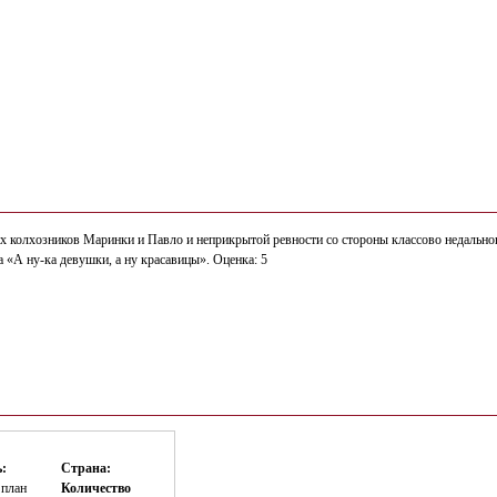
 колхозников Маринки и Павло и неприкрытой ревности со стороны классово недально
 «А ну-ка девушки, а ну красавицы». Оценка: 5
:
Страна:
план
Количество