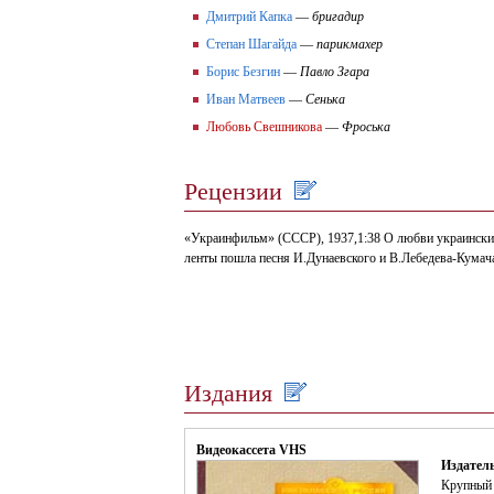
Дмитрий Капка
—
бригадир
Степан Шагайда
—
парикмахер
Борис Безгин
—
Павло Згара
Иван Матвеев
—
Сенька
Любовь Свешникова
—
Фроська
Рецензии
«Украинфильм» (СССР), 1937,1:38 О любви украинских
ленты пошла песня И.Дунаевского и В.Лебедева-Кумача
Издания
Видеокассета VHS
Издатель
Крупный 