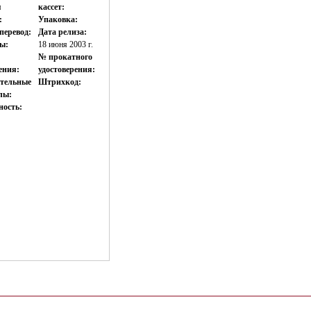
я
кассет:
:
Упаковка:
перевод:
Дата релиза:
ы:
18 июня 2003 г.
№ прокатного
ения:
удостоверения:
тельные
Штрихкод:
лы:
ность: