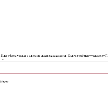
. Идёт уборка урожая в одном из украинских колхозов. Отлично работают тракторист П
д…»
а Наума