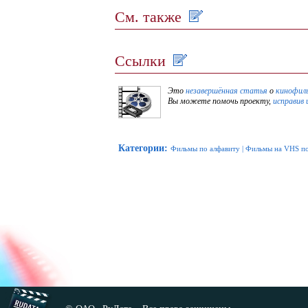
См. также
Ссылки
Это
незавершённая статья
о
кинофил
Вы можете помочь проекту,
исправив 
Категории
:
Фильмы по алфавиту
|
Фильмы на VHS по