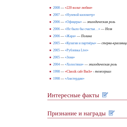
2008
—
«220 вольт любви»
2007
—
«Нулевой километр»
2006
—
«Офицеры»
—
эпизодическая роль
2006
—
«Не было бы счастья…»
—
Неля
2006
—
«Жара»
—
Полина
2005
—
«Кулагин и партнёры»
—
стерва-красавиц
2005
—
«Рублевка Live»
2005
—
«Зона»
2004
—
«Холостяки»
—
эпизодическая роль
1998
—
«Сlassik cafe Bach»
-
телесериал
1998
—
«Амстердам»
Интересные факты
Признание и награды