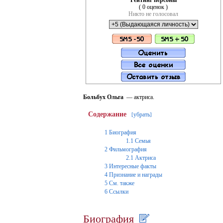
Рейтинг персоны
( 0 оценок )
Никто не голосовал
Больбух Ольга
— актриса.
Содержание
убрать
[
]
1
Биография
1.1
Семья
2
Фильмография
2.1
Актриса
3
Интересные факты
4
Признание и награды
5
См. также
6
Ссылки
Биография