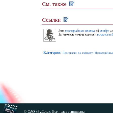
См. также
Ссылки
Это
незавершённая статья
об
актёре
ил
Вы можете помочь проекту,
исправив и 
Категории
:
Персоналии по алфавиту
|
Незавершённые
© ОАО «РуДата». Все права защищены.