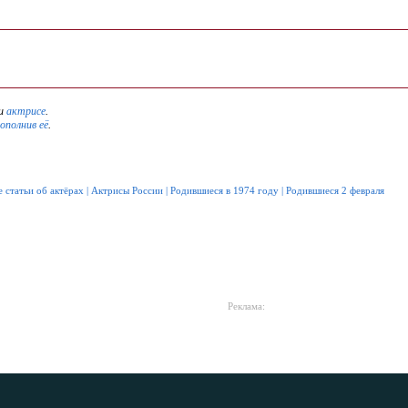
и
актрисе
.
дополнив её
.
 статьи об актёрах
|
Актрисы России
|
Родившиеся в 1974 году
|
Родившиеся 2 февраля
Реклама: