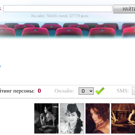
к
На сайте: 764105 статей, 327779 фото.
я
0
йтинг персоны:
Онлайн:
SMS: