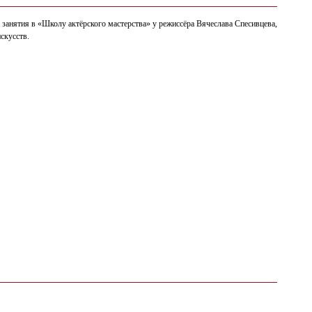
 занятия в «Школу актёрского мастерства» у режиссёра Вячеслава Спесивцева,
скусств.