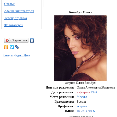
Статьи
Афиша кинотеатров
Больбух Ольга
Телепрограмма
Фотогалереи
Поделиться
Канал в Яндекс.Дзен
актриса Ольга Больбух
Имя при рождении:
Ольга Алексеевна Жаринова
Дата рождения:
2 февраля
1974
Место рождения:
Москва
Гражданство:
Россия
Профессия:
актриса
IMDb:
ID 2614746