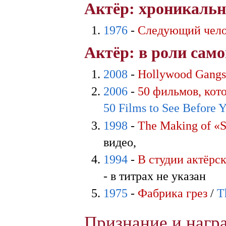
Актёр: хроникальн
1976
-
Следующий чел
Актёр: в роли само
2008
-
Hollywood Gangs
2006
-
50 фильмов, кот
50 Films to See Before 
1998
-
The Making of «S
видео,
1994
-
В студии актёрск
- в титрах не указан
1975
-
Фабрика грез
/
T
Признание и наг