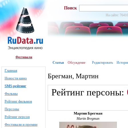
Поиск
На сайте: 76410
Фестивали
Статья
Обсуждение
Редактировать
Истори
Главная
Брегман, Мартин
Новости кино
SMS-рейтинг
Рейтинг персоны:
Фильмы
Рейтинг фильмов
Персоны
Мартин Брегман
Рейтинг персон
Martin Bregman
Фестивали и премии