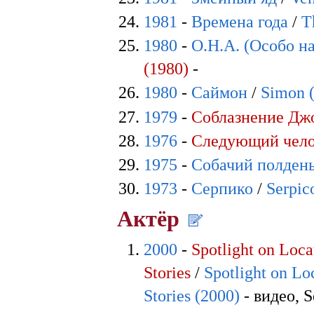
1981
-
Времена года
/
T
1980
-
О.Н.А. (Особо н
(1980)
-
1980
-
Саймон
/
Simon 
1979
-
Соблазнение Дж
1976
-
Следующий чел
1975
-
Собачий полден
1973
-
Серпико
/
Serpic
Актёр
2000
-
Spotlight on Loca
Stories
/
Spotlight on Loc
Stories (2000)
- видео, 