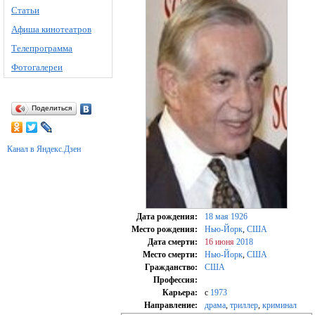
Статьи
Афиша кинотеатров
Телепрограмма
Фотогалереи
Поделиться
Канал в Яндекс.Дзен
Дата рождения:
18 мая
1926
Место рождения:
Нью-Йорк
,
США
Дата смерти:
16 июня
2018
Место смерти:
Нью-Йорк
,
США
Гражданство:
США
Профессия:
Карьера:
c
1973
Направление:
драма
,
триллер
,
криминал