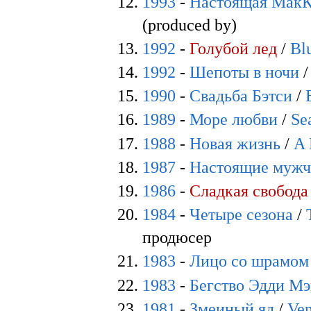
1993
-
Настоящая Мак
(produced by)
1992
-
Голубой лед
/
Bl
1992
-
Шепоты в ночи
1990
-
Свадьба Бэтси
/
1989
-
Море любви
/
Se
1988
-
Новая жизнь
/
A 
1987
-
Настоящие муж
1986
-
Сладкая свобода
1984
-
Четыре сезона
/
продюсер
1983
-
Лицо со шрамом
1983
-
Бегство Эдди М
1981
-
Змеиный яд
/
Ve