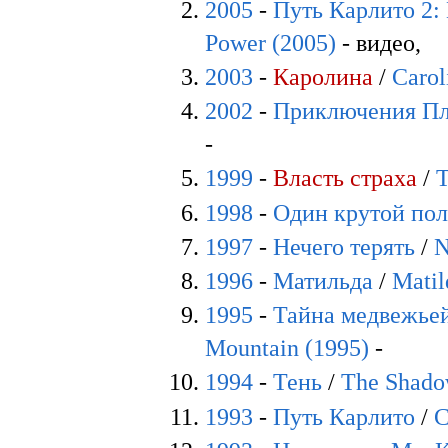
2005
-
Путь Карлито 2:
Power (2005)
- видео,
2003
-
Каролина
/
Carol
2002
-
Приключения Пл
-
1999
-
Власть страха
/
T
1998
-
Один крутой по
1997
-
Нечего терять
/
N
1996
-
Матильда
/
Matil
1995
-
Тайна медвежье
Mountain (1995)
-
1994
-
Тень
/
The Shado
1993
-
Путь Карлито
/
C