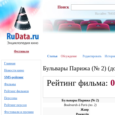
Поиск
На сайте: 76410
Фестивали
Статья
Обсуждение
Редактировать
Истори
Главная
Бульвары Парижа (№ 2) (д
Новости кино
SMS-рейтинг
0
Рейтинг фильма:
Фильмы
Рейтинг фильмов
Персоны
Бульвары Парижа (№ 2)
Рейтинг персон
Boulevards à Paris (no. 2)
Жанр
Фестивали и премии
Режиссёр