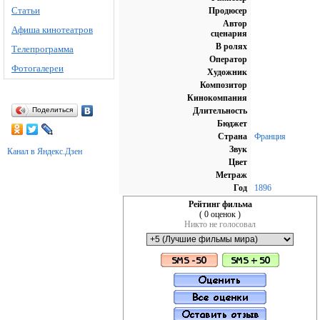
Статьи
Продюсер
Автор
Афиша кинотеатров
сценария
В ролях
Телепрограмма
Оператор
Фотогалереи
Художник
Композитор
Кинокомпания
Поделиться
Длительность
Бюджет
Страна
Франция
Звук
Канал в Яндекс.Дзен
Цвет
Метраж
Год
1896
Рейтинг фильма
( 0 оценок )
Никто не голосовал