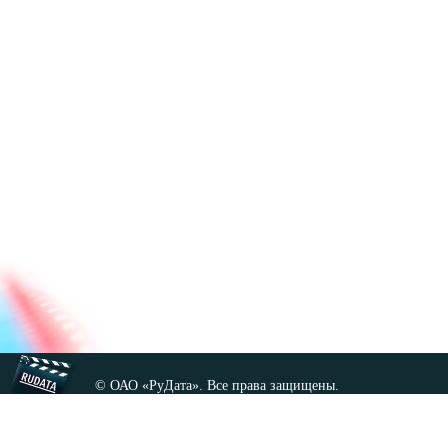
© ОАО «РуДата». Все права защищены.
Копирование любых материалов сайта, кроме GNU FDL,
допускается только с разрешения администрации.