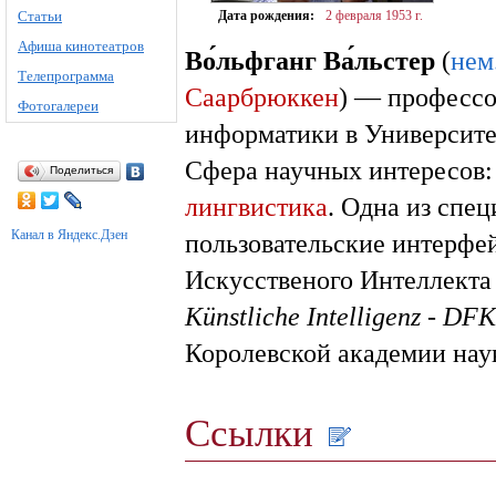
Статьи
Дата рождения:
2 февраля
1953 г.
Афиша кинотеатров
Во́льфганг Ва́льстер
(
нем
Телепрограмма
Саарбрюккен
) — профессо
Фотогалереи
информатики в Университе
Сфера научных интересов
Поделиться
лингвистика
. Одна из спе
Канал в Яндекс.Дзен
пользовательские интерфе
Искусственого Интеллекта 
Künstliche Intelligenz - DFK
Королевской академии нау
Ссылки