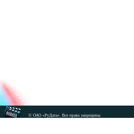
© ОАО «РуДата». Все права защищены.
Копирование любых материалов сайта, кроме GNU FDL,
допускается только с разрешения администрации.