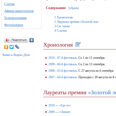
Статьи
Содержание
убрать
[
]
Афиша кинотеатров
1
Хронология
Телепрограмма
2
Лауреаты премии «Золотой лев»
Фотогалереи
3
См. также
4
Ссылки
Поделиться
Хронология
Канал в Яндекс.Дзен
2010
-
67-й фестиваль
. Со 1 по 11 сентября.
2009
-
66-й фестиваль
. Со 2 по 12 сентября.
2008
-
65-й фестиваль
. C 27 августа по 6 сентября.
2007
-
64-й фестиваль
. Проходил с 29 августа по 8 
Лауреаты премии
«Золотой л
2010
—
«Где-то»
2009
—
«Ливан»