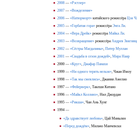
2008
—
«Рэстлер»
2007
—
«Вожделение»
2006
—
«Натюрморт»
китайского режиссёра
Цзя Ч
2005
—
«Горбатая гора»
режиссёра
Энга Ли
.
2004
—
«Вера Дрейк»
режиссёра
Майка Ли
.
2003
—
«Возвращение»
режиссёра
Андрея Звягинц
2002
—
«Сёстры Магдалины»
,
Питер Муллан
2001
—
«Свадьба в сезон дождей»
,
Мира Наир
2000 —
«Круг»
,
Джафар Панахи
1999 —
«Ни одного терять нельзя»
, Чжан Имоу
1998 —
«Так мы смеялись»
, Джанни Амелио
1997 —
«Фейерверк»
, Такеши Китано
1996 —
«Майкл Коллинз»
, Нил Джордан
1995 —
«Рикша»
, Чан Ань Хунг
1994 —
«Да здравствует любовь»
, Цай Миньлян
«Перед дождём»
, Мильчо Манчевски