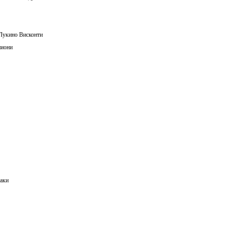
 Лукино Висконти
ниони
гаки