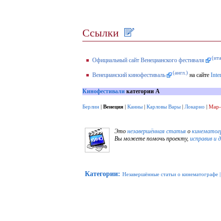
Ссылки
(ита
Официальный сайт Венецианского фестиваля
(англ.)
Венецианский кинофестиваль
на сайте
Inte
Кинофестивали
категории А
Берлин
|
Венеция
|
Канны
|
Карловы Вары
|
Локарно
|
Мар-
Это
незавершённая статья
о
кинематог
Вы можете помочь проекту,
исправив и 
Категории
:
Незавершённые статьи о кинематографе