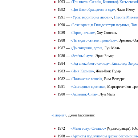
1993 —
«Три цвета: Синий»
,
Кшиштоф Кесьлевски
1992 —
«Цю Дзю обращается в суд»
, Чжан Имоу
1991 —
«Урга: территория любви»
,
Никита Михал
1990 —
«Розенкранц и Гильденстерн мертвы»
,
Том
1989 —
«Город печали»
, Хоу Сяосянь
1988 —
«Легенда о святом пропойце»
, Эрманно О
1987 —
«До свидания, дети»
, Луи Маль
1986 —
«Зелёный луч»
, Эрик Ромер
1984 —
«Год спокойного солнца»
,
Кшиштоф Занус
1983 —
«Имя Кармен»
, Жан-Люк Годар
1982 —
«Положение вещей»
, Вим Вендерс
1981 —
«Свинцовые времена»
, Маргарете Фон Тро
1980 —
«Атлантик-Сити»
, Луи Маль
«Глория»
, Джон Кассаветис
1972 —
«Меня зовут Стелиос»
(Чужестранцы), Юха
1968 —
«Артисты под куполом цирка: беспомощн