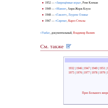
1952 —
«Запрещённые игры»
, Рене Клеман
1949 —
«Манон»
, Анри-Жорж Клузо
1948 —
«Гамлет»
,
Лоуренс Оливье
1947 —
«Сирена»
,
Карел Стеклы
«Ушба»
, документальный,
Владимир Валиев
См. также
1932
|
1946
|
1947
|
1949
|
1951
|
1975
|
1976
|
1977
|
1978
|
1979
|
Приз Большого жюр