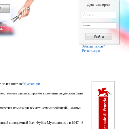
Для авторов
Забыли пароль?
Регистрация
у по инициативе
Муссолини
.
дожественные фильмы, причём киноленты не должны быть
тересны номинации тех лет: «самый забавный», «самый
главной кинопремией был «Кубок Муссолини», а в 1947-48