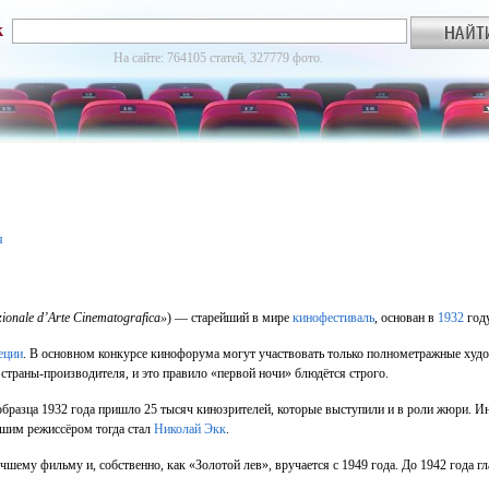
к
На сайте: 764105 статей, 327779 фото.
я
ionale d’Arte Cinematografica»
) — старейший в мире
кинофестиваль
, основан в
1932
год
еции
. В основном конкурсе кинофорума могут участвовать только полнометражные ху
страны-производителя, и это правило «первой ночи» блюдётся строго.
разца 1932 года пришло 25 тысяч кинозрителей, которые выступили и в роли жюри. Ин
чшим режиccёром тогда стал
Николай Экк
.
учшему фильму и, собственно, как «Золотой лев», вручается с 1949 года. До 1942 года 