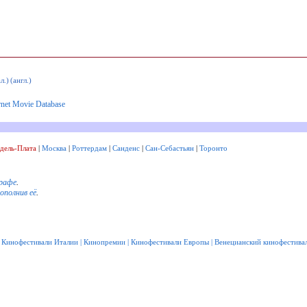
л.)
(англ.)
rnet Movie Database
дель-Плата
|
Москва
|
Роттердам
|
Санденс
|
Сан-Себастьян
|
Торонто
рафе
.
дополнив её
.
|
Кинофестивали Италии
|
Кинопремии
|
Кинофестивали Европы
|
Венецианский кинофестива