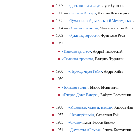
1967 —
«Дневная красавица»
, Луис Бунюэль
1966 —
«Битва за Алжир»
, Джилло Понтекорво
1965 —
«Туманные звёзды Большой Медведицы»
,
1964 —
«Красная пустыня»
, Микельанджело Анто
1963 —
«Руки над городом»
, Франческо Рози
1962
«Иваново детство»
, Андрей Тарковский
«Семейная хроника»
, Валерио Дзурлини
1960 —
«Переход через Рейн»
, Андре Кайат
1959
«Большая война»
, Марио Моничелли
«Генерал Делла Ровере»
, Роберто Росселлини
1958 —
«Мухомацу, человек-рикша»
, Хироси Ина
1957 —
«Непокорённый»
, Сатьяджит Рэй
1955 —
«Слово»
, Карл-Теодор Дрейер
1954 —
«Джульетта и Ромео»
, Ренато Кастеллани