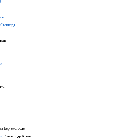
й
ков
 Стоппард
льми
си
тта
н Бергенстроле
ы»
, Александр Клюге