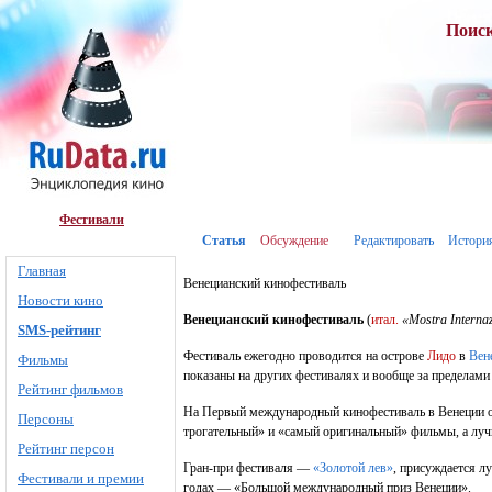
Поис
Фестивали
Статья
Обсуждение
Редактировать
Истори
Главная
Венецианский кинофестиваль
Новости кино
Венецианский кинофестиваль
(
итал.
«Mostra Internaz
SMS-рейтинг
Фестиваль ежегодно проводится на острове
Лидо
в
Вен
Фильмы
показаны на других фестивалях и вообще за пределами 
Рейтинг фильмов
На Первый международный кинофестиваль в Венеции об
Персоны
трогательный» и «самый оригинальный» фильмы, а лу
Рейтинг персон
Гран-при фестиваля —
«Золотой лев»
, присуждается л
Фестивали и премии
годах — «Большой международный приз Венеции».