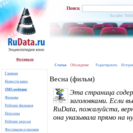
Поиск
На сайте: 76410
Фестивали
Статья
Обсуждение
Редактировать
Истори
Главная
Весна (фильм)
Новости кино
SMS-рейтинг
Эта страница соде
Фильмы
заголовками. Если в
Рейтинг фильмов
RuData, пожалуйста, вер
Персоны
она указывала прямо на 
Рейтинг персон
Фестивали и премии