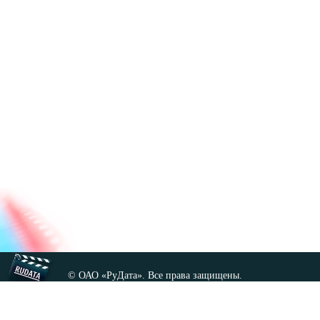
© ОАО «РуДата». Все права защищены.
Копирование любых материалов сайта, кроме GNU FDL,
допускается только с разрешения администрации.