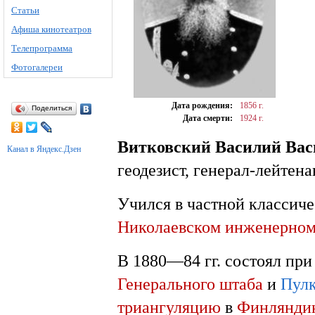
Статьи
Афиша кинотеатров
Телепрограмма
Фотогалереи
Дата рождения:
1856 г.
Поделиться
Дата смерти:
1924 г.
Витковский Василий Вас
Канал в Яндекс.Дзен
геодезист, генерал-лейтена
Учился в частной классич
Николаевском инженерно
В 1880—84 гг. состоял пр
Генерального штаба
и
Пулк
триангуляцию
в
Финлянди