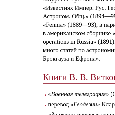
«Известиях Импер. Рус. Ге
Астроном. Общ.» (1894—99
«Fennia» (1889—93), в пар
в американском сборнике «S
operations in Russia» (189
много статей по астроном
Брокгауза и Ефрона».
Книги В. В. Витк
«Военная телеграфия»
(С
перевод
«Геодезии»
Кларк
«За океан: путевые запи