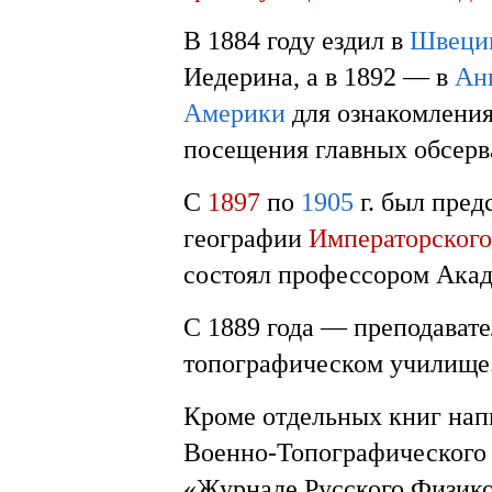
В 1884 году ездил в
Швеци
Иедерина, а в 1892 — в
Ан
Америки
для ознакомления
посещения главных обсерв
С
1897
по
1905
г. был пред
географии
Императорского
состоял профессором Акад
С 1889 года — преподавате
топографическом училище
Кроме отдельных книг напи
Военно-Топографического 
«Журнале Русского Физико