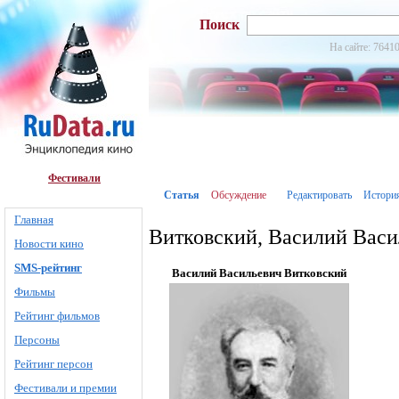
Поиск
На сайте: 76410
Фестивали
Статья
Обсуждение
Редактировать
Истори
Главная
Витковский, Василий Васи
Новости кино
SMS-рейтинг
Василий Васильевич Витковский
Фильмы
Рейтинг фильмов
Персоны
Рейтинг персон
Фестивали и премии