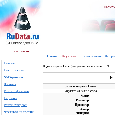
Поис
Фестивали
Статья
Обсуждение
Редактировать
Истори
Главная
Водолазы реки Сены (документальный фильм, 1896)
Новости кино
Ре
SMS-рейтинг
Фильмы
Водолазы реки Сены
Рейтинг фильмов
Baigneurs en Seine à Paris
Жанр
Персоны
Режиссёр
Рейтинг персон
Продюсер
Автор
Фестивали и премии
сценария