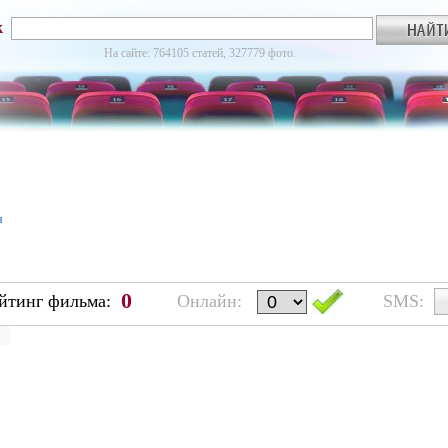
к
На сайте: 764105 статей, 327779 фото.
я
0
йтинг фильма:
Онлайн:
SMS: