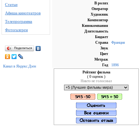
В ролях
Статьи
Оператор
Афиша кинотеатров
Художник
Композитор
Телепрограмма
Кинокомпания
Фотогалереи
Длительность
Бюджет
Страна
Франция
Звук
Поделиться
Цвет
Метраж
Год
1896
Канал в Яндекс.Дзен
Рейтинг фильма
( 0 оценок )
Никто не голосовал