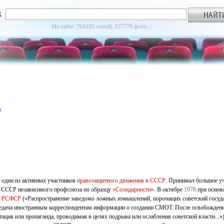
к
На сайте: 764105 статей, 327779 фото.
я
 один из активных участников
правозащитного движения в CССР
. Принимал большое уч
в СССР независимого профсоюза по образцу
«Солидарности»
. В октябре
1978
при основа
 РСФСР
(«Распространение заведомо ложных измышлений, порочащих советский государ
редача иностранным корреспондентам информации о создании СМОТ. После освобожден
Агитация или пропаганда, проводимая в целях подрыва или ослабления советской власти...