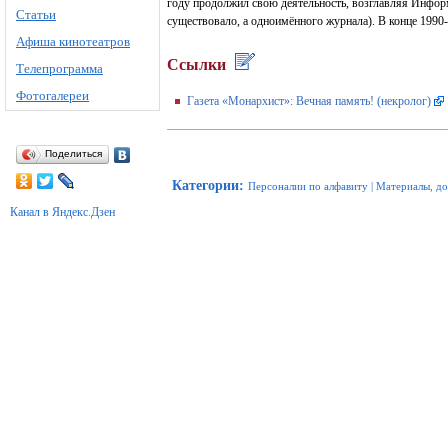
году продолжил свою деятельность, возглавляя Инфор
Статьи
существовало, а одноимённого журнала). В конце 1990
Афиша кинотеатров
Ссылки
Телепрограмма
Фотогалереи
Газета «Монархист»: Вечная память! (некролог)
Поделиться
Категории
:
Персоналии по алфавиту
|
Материалы, д
Канал в Яндекс.Дзен