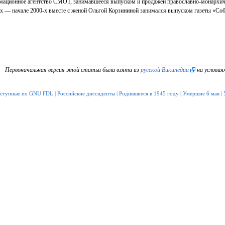
мационное агентство СМОТ, занимавшееся выпуском и продажей православно-монархическ
-х — начале 2000-х вместе с женой Ольгой Корзининой занимался выпуском газеты «Соб
Первоначальная версия этой статьи была взята из
русской Википедии
на условия
оступные по GNU FDL
|
Российские диссиденты
|
Родившиеся в 1945 году
|
Умершие 6 мая
|