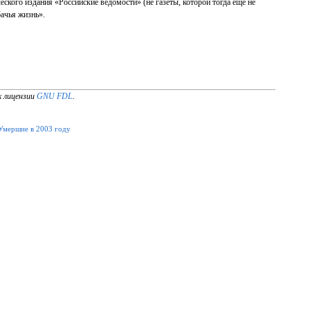
ого издания «Российские ведомости» (не газеты, которой тогда ещё не
ачья жизнь».
х лицензии
GNU FDL
.
Умершие в 2003 году