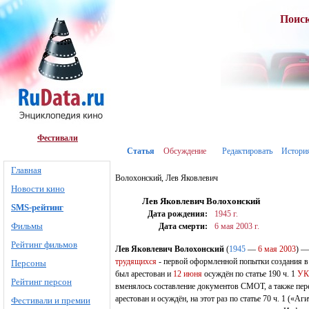
Поис
Фестивали
Статья
Обсуждение
Редактировать
Истори
Главная
Волохонский, Лев Яковлевич
Новости кино
Лев Яковлевич Волохонский
SMS-рейтинг
Дата рождения:
1945 г.
Фильмы
Дата смерти:
6 мая
2003 г.
Рейтинг фильмов
Лев Яковлевич Волохонский
(
1945
—
6 мая
2003
) —
трудящихся
- первой оформленной попытки создания 
Персоны
был арестован и
12 июня
осуждён по статье 190 ч. 1
УК
Рейтинг персон
вменялось составление документов СМОТ, а также пе
арестован и осуждён, на этот раз по статье 70 ч. 1 («
Фестивали и премии