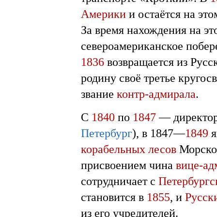
Америки
и остаётся на это
За время нахождения на эт
североамериканское побер
1836
возвращается из Русс
родину своё третье кругос
звание
контр-адмирала
.
С
1840
по
1847
— директо
Петербург
), в 1847—
1849
я
корабельных лесов
Морског
присвоением чина
вице-ад
сотрудничает с
Петербургс
становится в
1855
, и
Русск
из его учредителей.