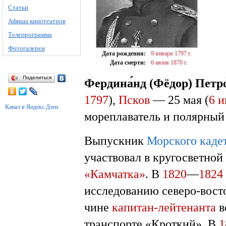
Статьи
Афиша кинотеатров
Телепрограмма
Фотогалереи
Дата рождения:
9 января
1797 г.
Дата смерти:
6 июня
1870 г.
Поделиться
Фердина́нд (Фёдор) Петро
1797
),
Псков
— 25 мая (
6 
Канал в Яндекс.Дзен
мореплаватель и полярный
Выпускник
Морского каде
участвовал в кругосветно
«Камчатка»
. В
1820
—
1824
исследованию северо-вост
чине
капитан-лейтенанта
в
транспорте «Кроткий». В
1