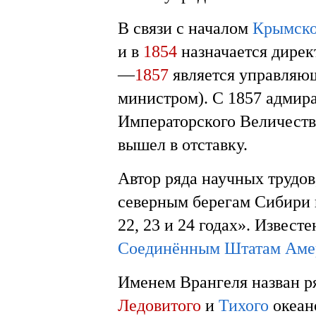
В связи с началом
Крымско
и в
1854
назначается дире
—
1857
является управляющ
министром). С 1857 адмир
Императорского Величества
вышел в отставку.
Автор ряда научных трудо
северным берегам Сибири 
22, 23 и 24 годах». Извес
Соединённым Штатам Аме
Именем Врангеля назван р
Ледовитого
и
Тихого
океан