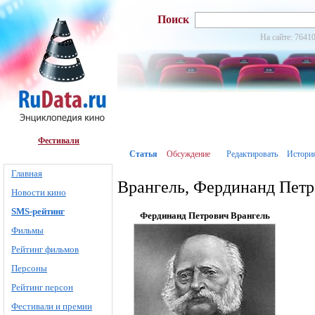
Поиск
На сайте: 76410
Фестивали
Статья
Обсуждение
Редактировать
Истори
Главная
Врангель, Фердинанд Пет
Новости кино
SMS-рейтинг
Фердинанд Петрович Врангель
Фильмы
Рейтинг фильмов
Персоны
Рейтинг персон
Фестивали и премии