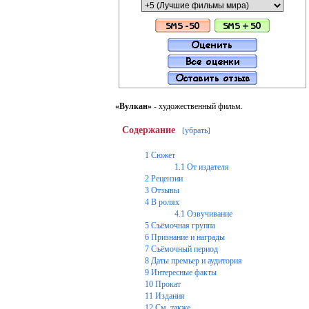
«Вулкан»
- художественный фильм.
Содержание
убрать
[
]
1
Сюжет
1.1
От издателя
2
Рецензии
3
Отзывы
4
В ролях
4.1
Озвучивание
5
Съёмочная группа
6
Признание и награды
7
Съёмочный период
8
Даты премьер и аудитория
9
Интересные факты
10
Прокат
11
Издания
12
См. также