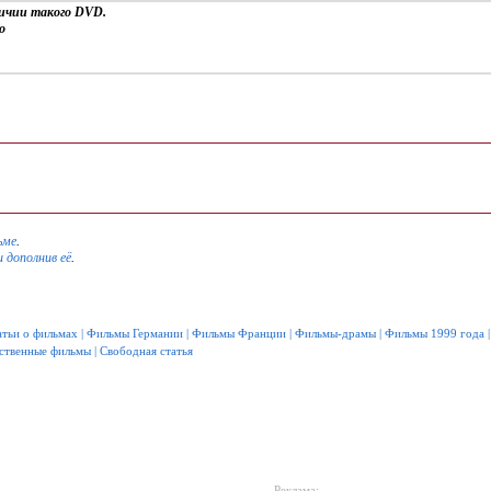
личии такого DVD.
о
ьме
.
и дополнив её
.
атьи о фильмах
|
Фильмы Германии
|
Фильмы Франции
|
Фильмы-драмы
|
Фильмы 1999 года
ственные фильмы
|
Свободная статья
Реклама: