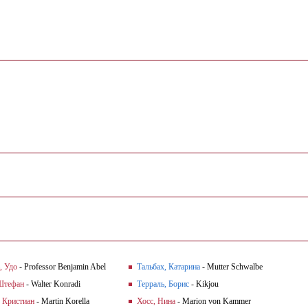
, Удо
- Professor Benjamin Abel
Тальбах, Катарина
- Mutter Schwalbe
Штефан
- Walter Konradi
Терраль, Борис
- Kikjou
 Кристиан
- Martin Korella
Хосс, Нина
- Marion von Kammer