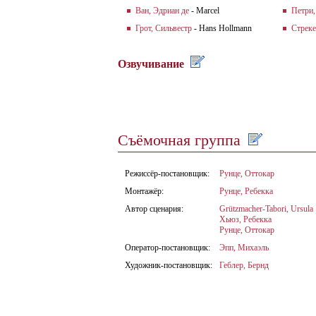
Ван, Эдриан де
- Marcel
Петри,
Грот, Сильвестр
- Hans Hollmann
Стреке
Озвучивание
Съёмочная группа
Режиссёр-постановщик:
Рунце, Оттокар
Монтажёр:
Рунце, Ребекка
Автор сценария:
Grützmacher-Tabori, Ursula
Хьюз, Ребекка
Рунце, Оттокар
Оператор-постановщик:
Эпп, Михаэль
Художник-постановщик:
Геблер, Бернд