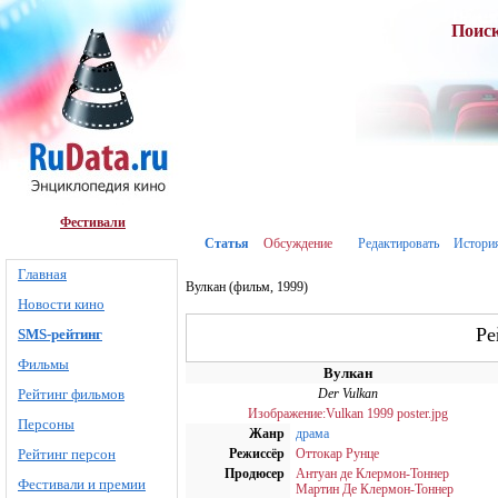
Поис
Фестивали
Статья
Обсуждение
Редактировать
Истори
Главная
Вулкан (фильм, 1999)
Новости кино
Ре
SMS-рейтинг
Фильмы
Вулкан
Рейтинг фильмов
Der Vulkan
Изображение:Vulkan 1999 poster.jpg
Персоны
Жанр
драма
Рейтинг персон
Режиссёр
Оттокар Рунце
Продюсер
Антуан де Клермон-Тоннер
Фестивали и премии
Мартин Де Клермон-Тоннер