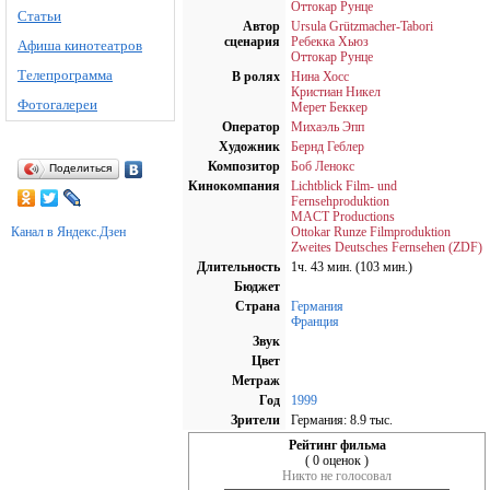
Оттокар Рунце
Статьи
Автор
Ursula Grützmacher-Tabori
сценария
Ребекка Хьюз
Афиша кинотеатров
Оттокар Рунце
Телепрограмма
В ролях
Нина Хосс
Кристиан Никел
Фотогалереи
Мерет Беккер
Оператор
Михаэль Эпп
Художник
Бернд Геблер
Композитор
Боб Ленокс
Поделиться
Кинокомпания
Lichtblick Film- und
Fernsehproduktion
MACT Productions
Канал в Яндекс.Дзен
Ottokar Runze Filmproduktion
Zweites Deutsches Fernsehen (ZDF)
Длительность
1ч. 43 мин. (103 мин.)
Бюджет
Страна
Германия
Франция
Звук
Цвет
Метраж
Год
1999
Зрители
Германия: 8.9 тыс.
Рейтинг фильма
( 0 оценок )
Никто не голосовал