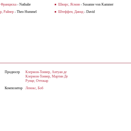
 Франциска
- Nathalie
Швирс, Ясмин
- Susanne von Kammer
р, Райнер
- Theo Hummel
Штеффен, Давид
- David
Продюсер
Клермон-Тоннер, Антуан де
Клермон-Тоннер, Мартин Де
Рунце, Оттокар
Композитор
Ленокс, Боб