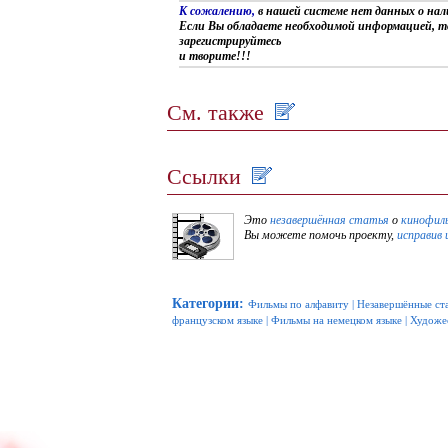
К сожалению,
в нашей системе нет данных о на
Если Вы обладаете необходимой информацией, т
зарегистрируйтесь
и творите!!!
См. также
Ссылки
Это
незавершённая статья
о
кинофил
Вы можете помочь проекту,
исправив 
Категории
:
Фильмы по алфавиту
|
Незавершённые ст
французском языке
|
Фильмы на немецком языке
|
Художе