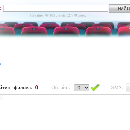
к
На сайте: 764105 статей, 327779 фото.
я
0
йтинг фильма:
Онлайн:
SMS: