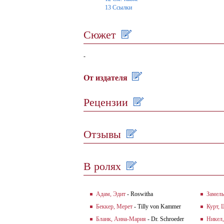
13
Ссылки
Сюжет
-
От издателя
Рецензии
Отзывы
В ролях
Адам, Эдит
- Roswitha
Замель
Беккер, Мерет
- Tilly von Kammer
Курт, 
Бланк, Анна-Мария
- Dr. Schroeder
Никел,