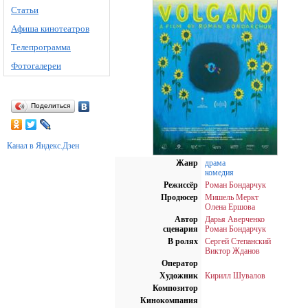
Статьи
Афиша кинотеатров
Телепрограмма
Фотогалереи
Поделиться
Канал в Яндекс.Дзен
Жанр
драма
комедия
Режиссёр
Роман Бондарчук
Продюсер
Мишель Меркт
Олена Ершова
Автор
Дарья Аверченко
сценария
Роман Бондарчук
В ролях
Сергей Степанский
Виктор Жданов
Оператор
Художник
Кирилл Шувалов
Композитор
Кинокомпания