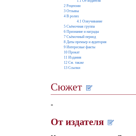
1.1
От издателя
2
Рецензии
3
Отзывы
4
В ролях
4.1
Озвучивание
5
Съёмочная группа
6
Признание и награды
7
Съёмочный период
8
Даты премьер и аудитория
9
Интересные факты
10
Прокат
11
Издания
12
См. также
13
Ссылки
Сюжет
-
От издателя