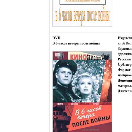
DVD
Издатель
В 6 часов вечера после войны
клуб Retr
Звукова
дорожка
Русский 
Субтитр
Формат
изображ
Дополни
материа
Длитель