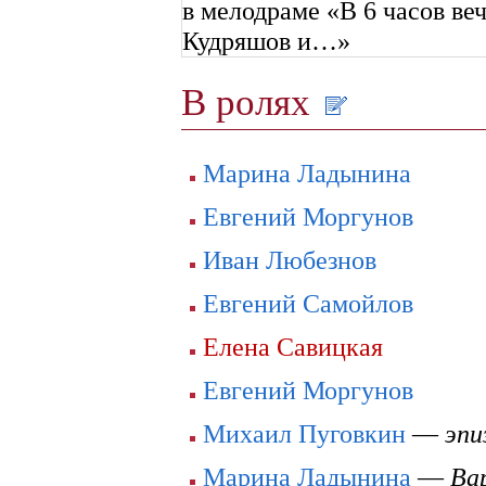
в мелодраме «В 6 часов ве
Кудряшов и…»
В ролях
Марина Ладынина
Евгений Моргунов
Иван Любезнов
Евгений Самойлов
Елена Савицкая
Евгений Моргунов
Михаил Пуговкин
—
эпи
Марина Ладынина
—
Ва