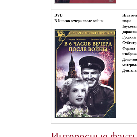
DVD
Издатель
В 6 часов вечера после войны
видео
Звукова
дорожка
Русский 
Субтитр
Формат
изображ
Дополни
материа
Длитель
Интересные факт