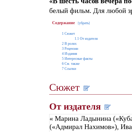
«В шесть часов вечера п
белый фильм. Для любой з
Содержание
убрать
[
]
1
Сюжет
1.1
От издателя
2
В ролях
3
Рецензии
4
Издания
5
Интересные факты
6
См. также
7
Ссылки
Сюжет
От издателя
« Марина Ладынина («Куба
(«Адмирал Нахимов»), Ива