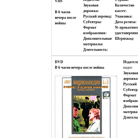
VHS
Звуковая
Количество
дорожка:
кассет:
В 6 часов
Русский перевод:
Упаковка:
вечера после
Субтитры:
Дата релиза:
войны
Формат
№ прокатног
изображения:
удостоверени
Дополнительные
Штрихкод:
материалы:
Длительность:
DVD
Издатель
В 6 часов вечера после войны
видео
Звукова
дорожка
Русский 
Субтитр
Формат
изображ
Дополни
материа
Длитель