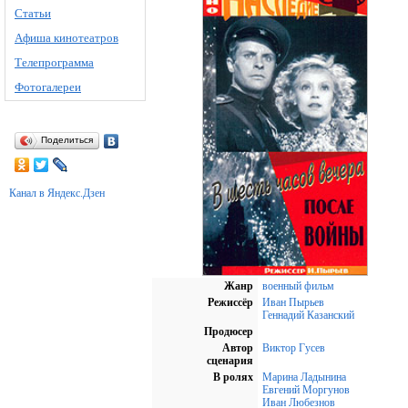
Статьи
Афиша кинотеатров
Телепрограмма
Фотогалереи
Поделиться
Канал в Яндекс.Дзен
Жанр
военный фильм
Режиссёр
Иван Пырьев
Геннадий Казанский
Продюсер
Автор
Виктор Гусев
сценария
В ролях
Марина Ладынина
Евгений Моргунов
Иван Любезнов