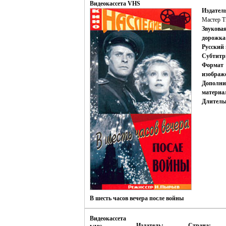
Видеокассета VHS
Издатель
Мастер Т
Звукова
дорожка
Русский 
Субтитр
Формат
изображ
Дополни
материа
Длитель
В шесть часов вечера после войны
Видеокассета
Издатель:
Страна: