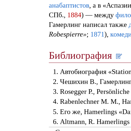
анабаптистов
, а в «Аспазии
СПб.,
1884
) — между
фило
Гамерлинг написал также
Robespierre»
;
1871
),
комед
Библиография
Автобиография «Station
Чешихин В., Гамерлинг
Rosegger P., Persönlich
Rabenlechner M. M., Ha
Его же, Hamerlings «Da
Altmann, R. Hamerlings