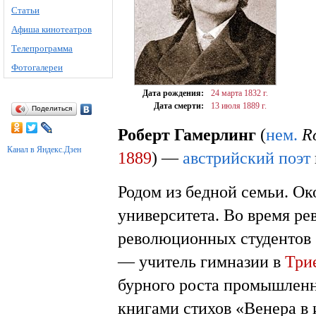
Статьи
Афиша кинотеатров
Телепрограмма
Фотогалереи
Дата рождения:
24 марта
1832 г.
Дата смерти:
13 июля
1889 г.
Поделиться
Роберт Гамерлинг
(
нем.
R
Канал в Яндекс.Дзен
1889
) —
австрийский
поэт
Родом из бедной семьи. О
университета. Во время р
революционных студентов 
— учитель гимназии в
Три
бурного роста промышлен
книгами стихов «Венера в 