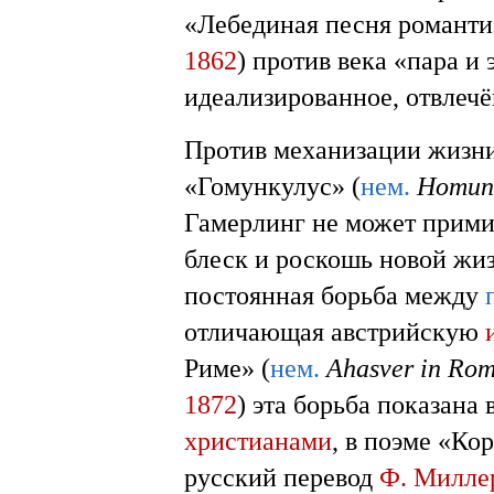
«Лебединая песня романти
1862
) против века «пара и
идеализированное, отвлечё
Против механизации жизни
«Гомункулус» (
нем.
Homun
Гамерлинг не может прими
блеск и роскошь новой жи
постоянная борьба между
отличающая австрийскую
Риме» (
нем.
Ahasver in Ro
1872
) эта борьба показана
христианами
, в поэме «Ко
русский перевод
Ф. Милле