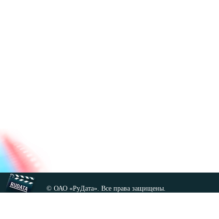
© ОАО «РуДата». Все права защищены.
Копирование любых материалов сайта, кроме GNU FDL,
допускается только с разрешения администрации.