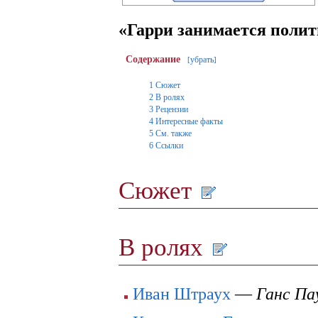
«Гарри занимается поли
Содержание
убрать
[
]
1
Сюжет
2
В ролях
3
Рецензии
4
Интересные факты
5
См. также
6
Ссылки
Сюжет
В ролях
Иван Штраух
—
Ганс Па