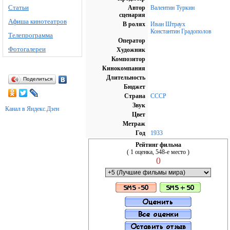
Статьи
Автор
Валентин Туркин
сценария
Афиша кинотеатров
В ролях
Иван Штраух
Константин Градополов
Телепрограмма
Оператор
Фотогалереи
Художник
Композитор
Кинокомпания
Длительность
Поделиться
Бюджет
Страна
СССР
Звук
Канал в Яндекс.Дзен
Цвет
Метраж
Год
1933
Рейтинг фильма
( 1 оценка, 548-е место )
0