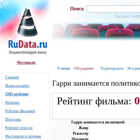
Поиск
На сайте: 76410
Фестивали
Статья
Обсуждение
Редактировать
Истори
Главная
Гарри занимается политик
Новости кино
SMS-рейтинг
0
Рейтинг фильма:
Фильмы
Рейтинг фильмов
Персоны
Гарри занимается политикой
Рейтинг персон
Жанр
Режиссёр
Фестивали и премии
Продюсер