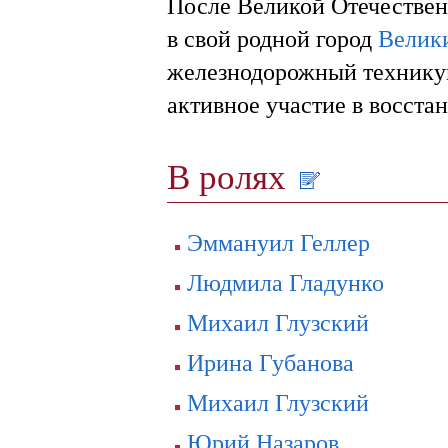
После Великой Отечествен
в свой родной город
Велик
железнодорожный техникум
активное участие в воcста
В ролях
Эммануил Геллер
Людмила Гладунко
Михаил Глузский
Ирина Губанова
Михаил Глузский
Юрий Назаров