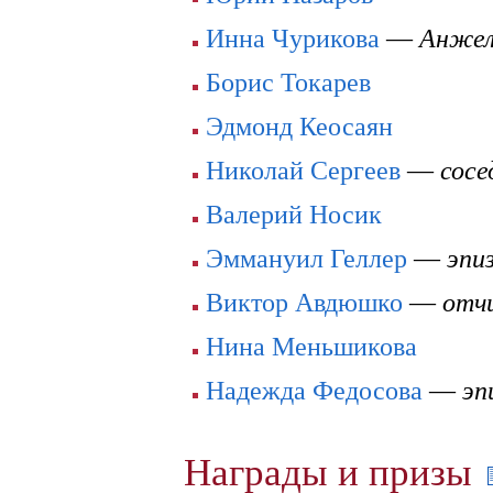
Инна Чурикова
—
Анжел
Борис Токарев
Эдмонд Кеосаян
Николай Сергеев
—
сосе
Валерий Носик
Эммануил Геллер
—
эпи
Виктор Авдюшко
—
отч
Нина Меньшикова
Надежда Федосова
—
эп
Награды и призы