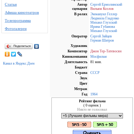
Статьи
Автор
Сергей Ермолинский
сценария
Вильям Козлов
Афиша кинотеатров
В ролях
Эммануил Геллер
Людмила Гладунко
Телепрограмма
Михаил Глузский
Ирина Губанова
Фотогалереи
Михаил Глузский
Оператор
Сергей Зайцев
Герман Шатров
Художник
Поделиться
Композитор
Джон Тер-Татевосян
Кинокомпания
Мосфильм
Длительность
81 мин.
Канал в Яндекс.Дзен
Бюджет
Страна
СССР
Звук
Цвет
Метраж
Год
1964
Рейтинг фильма
( 0 оценок )
Никто не голосовал