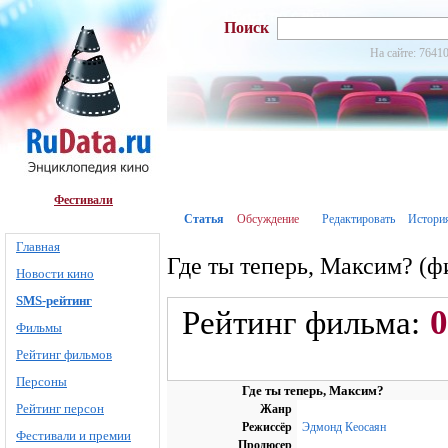
Поиск
На сайте: 76410
Фестивали
Статья
Обсуждение
Редактировать
Истори
Главная
Где ты теперь, Максим? (ф
Новости кино
SMS-рейтинг
0
Рейтинг фильма:
Фильмы
Рейтинг фильмов
Персоны
Где ты теперь, Максим?
Рейтинг персон
Жанр
Режиссёр
Эдмонд Кеосаян
Фестивали и премии
Продюсер