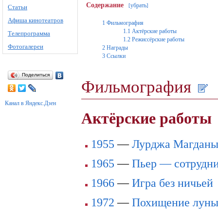
Содержание
убрать
[
]
Статьи
Афиша кинотеатров
1
Фильмография
1.1
Актёрские работы
Телепрограмма
1.2
Режиссёрские работы
Фотогалереи
2
Награды
3
Ссылки
Поделиться
Фильмография
Канал в Яндекс.Дзен
Актёрские работы
1955
—
Лурджа Магдан
1965
—
Пьер — сотрудн
1966
—
Игра без ничьей
1972
—
Похищение лун