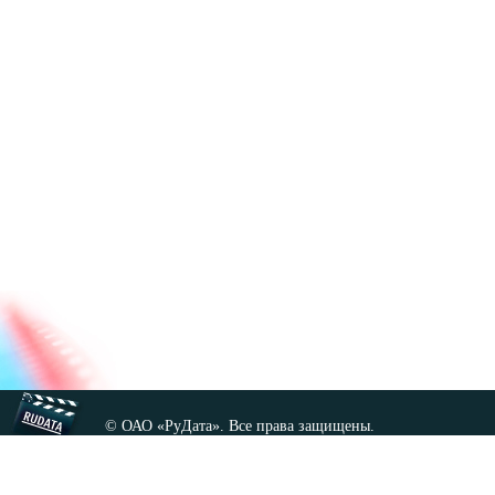
© ОАО «РуДата». Все права защищены.
Копирование любых материалов сайта, кроме GNU FDL,
допускается только с разрешения администрации.