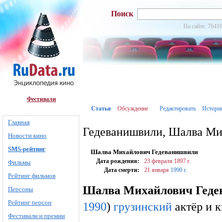
Поиск
На сайте: 76410
Фестивали
Статья
Обсуждение
Редактировать
Истори
Главная
Гедеванишвили, Шалва Ми
Новости кино
SMS-рейтинг
Шалва Михайлович Гедеванишвили
Дата рождения:
23 февраля
1897 г.
Фильмы
Дата смерти:
21 января
1990 г.
Рейтинг фильмов
Шалва Михайлович Гед
Персоны
Рейтинг персон
1990
)
грузинский
актёр и 
Фестивали и премии