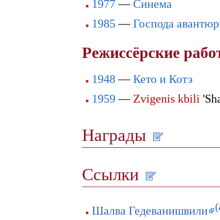
1977
—
Синема
1985
—
Господа авантю
Режиссёрские раб
1948
—
Кето и Котэ
1959
—
Zvigenis kbili
'Sha
Награды
Ссылки
(
Шалва Гедеванишвили