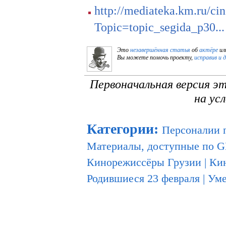
http://mediateka.km.ru/c
Topic=topic_segida_p30...
Это
незавершённая статья
об
актёре
ил
Вы можете помочь проекту,
исправив и 
Первоначальная версия э
на ус
Категории
:
Персоналии 
Материалы, доступные по 
Кинорежиссёры Грузии
|
Ки
Родившиеся 23 февраля
|
Уме