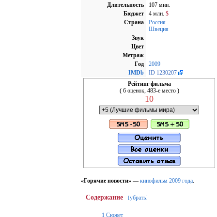
Длительность
107 мин.
Бюджет
4 млн.
$
Страна
Россия
Швеция
Звук
Цвет
Метраж
Год
2009
IMDb
ID 1230207
Рейтинг фильма
( 6 оценок, 483-е место )
10
«Горячие новости»
—
кинофильм
2009 года
.
Содержание
убрать
[
]
1
Сюжет