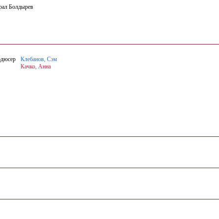
рал Болдырев
дюсер
Клебанов, Сэм
Качко, Анна