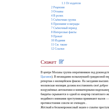
1.1
От издателя
2
Рецензии
3
Отзывы
4
В ролях
5
Съёмочная группа
6
Признание и награды
7
Съёмочный период
8
Интересные факты
9
Прокат
10
Издания
11
См. также
12
Ссылки
Сюжет
В центре Москвы группа оперативников под руководст
Цыганов
). В неожиданно вспыхнувшей грандиозной пер
репортаж о милицейском фиаско. На заседании высших
московская милиция должна восстановить своё доброе
вооружённых автоматами и миниатюрными видеокамерам
бандиты скрываются в одной из квартир гигантского 
медийного внимания преступники принимают вызов — с
противостояния совсем не очевиден...
Жёсткий и бескомпромиссный экшен о схватке преступ