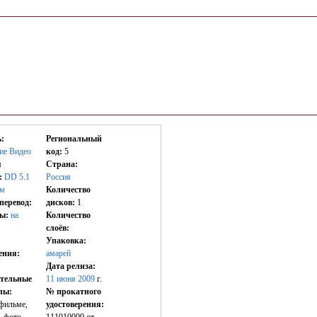
:
Региональный
ие Видео
код:
5
я
Страна:
:
DD 5.1
Россия
ом
Количество
перевод:
дисков:
1
ы:
на
Количество
слоёв:
Упаковка:
ения:
амарей
Дата релиза:
тельные
11 июня 2009
г.
лы:
№ прокатного
фильме,
удостоверения:
, фото
111010009 от