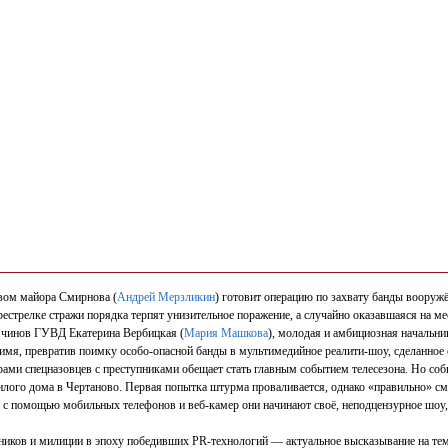
вом майора Смирнова (
Андрей Мерзликин
) готовит операцию по захвату банды вооруж
естрелке стражи порядка терпят унизительное поражение, а случайно оказавшаяся на ме
 чинов ГУВД Екатерина Вербицкая (
Мария Машкова
), молодая и амбициозная начальни
 имя, превратив поимку особо-опасной банды в мультимедийное реалити-шоу, сделанно
и спецназовцев с преступниками обещает стать главным событием телесезона. Но соб
жилого дома в Чертаново. Первая попытка штурма проваливается, однако «правильно» 
 помощью мобильных телефонов и веб-камер они начинают своё, неподцензурное шоу, 
ников и милиции в эпоху победивших PR-технологий — актуальное высказывание на тем