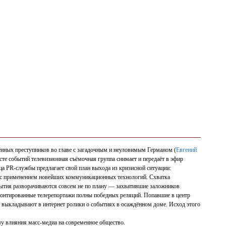
ённых преступников во главе с загадочным и неуловимым Германом (
Евгений
сте событий телевизионная съёмочная группа снимает и передаёт в эфир
ца PR-службы предлагает свой план выхода из кризисной ситуации:
е с применением новейших коммуникационных технологий. Схватка
ытия разворачиваются совсем не по плану — захватившие заложников
смонтированные телерепортажи полны победных реляций. Попавшие в центр
выкладывают в интернет ролики о событиях в осаждённом доме. Исход этого
у влияния масс-медиа на современное общество.