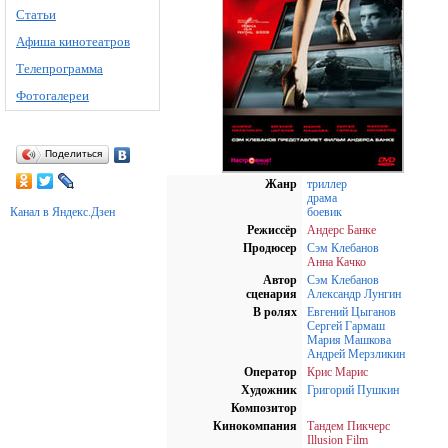
Статьи
Афиша кинотеатров
Телепрограмма
Фотогалереи
Поделиться
Жанр
триллер
драма
Канал в Яндекс.Дзен
боевик
Режиссёр
Андерс Банке
Продюсер
Сэм Клебанов
Анна Качко
Автор
Сэм Клебанов
сценария
Александр Лунгин
В ролях
Евгений Цыганов
Сергей Гармаш
Мария Машкова
Андрей Мерзликин
Оператор
Крис Марис
Художник
Григорий Пушкин
Композитор
Кинокомпания
Тандем Пикчерс
Illusion Film