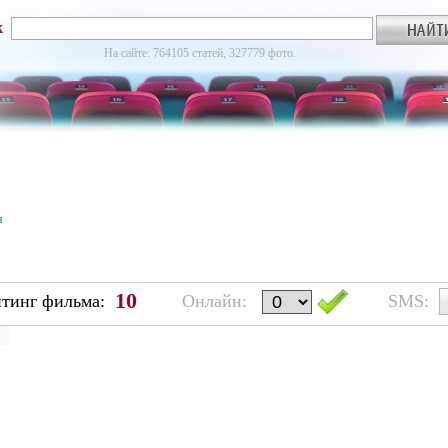
к
На сайте: 764105 статей, 327779 фото.
я
10
йтинг фильма:
Онлайн:
SMS: