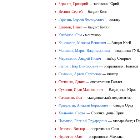
Баранов, Григорий
— заложник Юрий
Веснин, Сергей
— бандит Конь
Гармаш, Сергей Леонидович
— киллер
Климов, Павел
— бандит Колян
Клебанов, Сэм
- монтажор
Коновалов, Максим Вениевич
— бандит Клей
Машкова, Мария Владимировна
— пиарщица ГУВД
Мерзликин, Андрей Ильич
— майор Смирнов
Рытов, Пётр Викторович
— оперативник Поляков
Семакин, Артём Сергеевич
— киллер
Степанян, Давил
— оперативник Гамлет
Суханов, Иван Максимович
— Вадик, сын Юрия
Фалькман, Лоа
— скандинавский медиамагнат
Франдетти, Алексей Борисович
— бандит Орда
Хилькова, Софья
— Сонечка, дочь Юрия
Цыганов, Евгений Эдуардович
— главарь банды Ге
Чепелов, Виктор
— оперативник Саня
Чернигов, Олег
— оперативник Михалыч