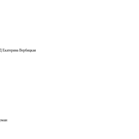
 Екатерина Вербицкая
рман