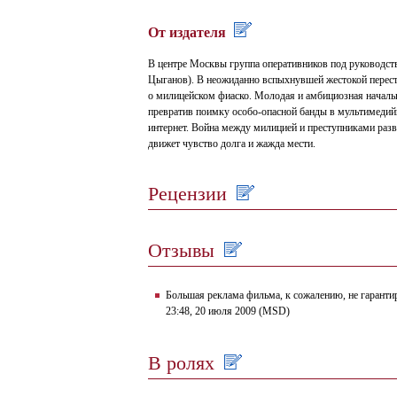
От издателя
В центре Москвы группа оперативников под руководст
Цыганов). В неожиданно вспыхнувшей жестокой перестр
о милицейском фиаско. Молодая и амбициозная началь
превратив поимку особо-опасной банды в мультимедий
интернет. Война между милицией и преступниками разв
движет чувство долга и жажда мести.
Рецензии
Отзывы
Большая реклама фильма, к сожалению, не гарант
23:48, 20 июля 2009 (MSD)
В ролях