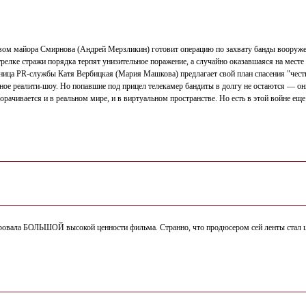
вом майора Смирнова (Андрей Мерзликин) готовит операцию по захвату банды вооруже
елке стражи порядка терпят унизительное поражение, а случайно оказавшаяся на месте 
ница PR-службы Катя Вербицкая (Мария Машкова) предлагает свой план спасения "чести
ное реалити-шоу. Но попавшие под прицел телекамер бандиты в долгу не остаются — о
орачивается и в реальном мире, и в виртуальном пространстве. Но есть в этой войне 
ировала БОЛЬШОЙ высокой ценности фильма. Странно, что продюсером сей ленты стал