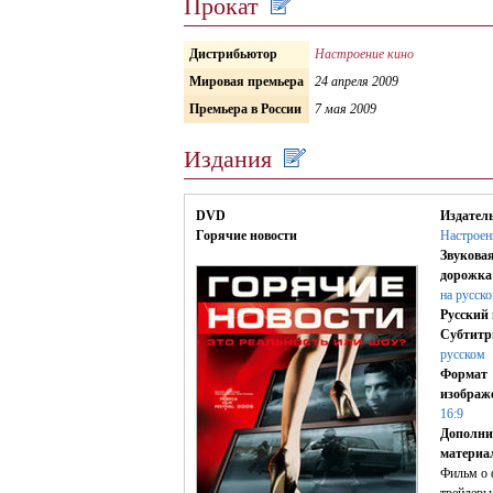
Прокат
Дистрибьютор
Настроение кино
Мировая премьера
24 апреля 2009
Премьера в России
7 мая 2009
Издания
DVD
Издатель
Горячие новости
Настроен
Звукова
дорожка
на русск
Русский 
Субтитр
русском
Формат
изображ
16:9
Дополни
материа
Фильм о 
трейлеры