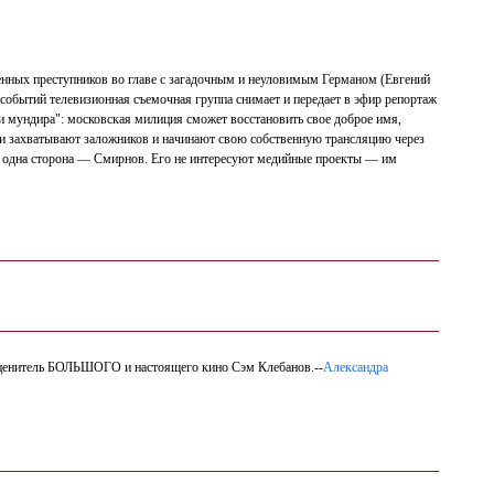
нных преступников во главе с загадочным и неуловимым Германом (Евгений
событий телевизионная съемочная группа снимает и передает в эфир репортаж
 мундира": московская милиция сможет восстановить свое доброе имя,
ни захватывают заложников и начинают свою собственную трансляцию через
еще одна сторона — Смирнов. Его не интересуют медийные проекты — им
 ценитель БОЛЬШОГО и настоящего кино Сэм Клебанов.--
Александра