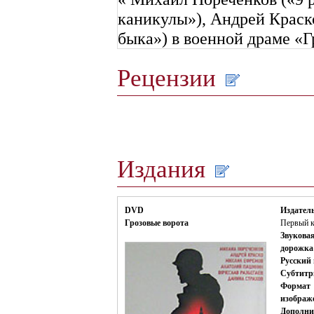
каникулы»), Андрей Краско
быка») в военной драме «Г
Рецензии
Издания
DVD
Издатель
Грозовые ворота
Первый к
Звукова
дорожка
Русский 
Субтитр
Формат
изображ
Дополни