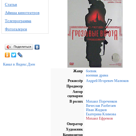
Статьи
Афиша кинотеатров
Телепрограмма
Фотогалереи
Поделиться
Канал в Яндекс.Дзен
Жанр
боевик
военная
драма
Режиссёр
Андрей Игоревич Малюков
Продюсер
Автор
сценария
В ролях
Михаил Пореченков
Вячеслав Разбегаев
Иван Жидков
Екатерина Климова
Михаил Ефремов
Оператор
Художник
Композитор