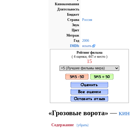
Кинокомпания
Длительность
Бюджет
Страна
Россия
Звук
Цвет
Метраж
Год
2006
IMDb
искать
Рейтинг фильма
( 4 оценки, 447-е место )
15
«Грозовые ворота»
—
кин
Содержание
убрать
[
]