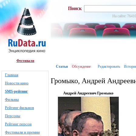
Поиск
На сайте: 76410
Фестивали
Статья
Обсуждение
Редактировать
Истори
Главная
Громыко, Андрей Андреев
Новости кино
SMS-рейтинг
Андрей Андреевич Громыко
Фильмы
Рейтинг фильмов
Персоны
Рейтинг персон
Фестивали и премии