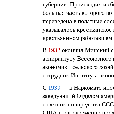
губернии. Происходил из б
большая часть которого в
переведена в податные со
указывалось крестьянское 
крестьянином работавшем н
В
1932
окончил Минский се
аспирантуру Всесоюзного 
экономики сельского хозя
сотрудник Института эко
С
1939
— в Наркомате ино
заведующий Отделом амер
советник полпредства ССС
США и одновременно посл