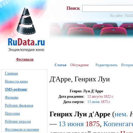
Поиск
На сайте: 76410
Фестивали
Статья
Обсуждение
Редактировать
Истори
Главная
Д'Арре, Генрих Луи
Новости кино
SMS-рейтинг
Генрих Луи Д'Арре
Дата рождения:
12 августа
1822 г.
Фильмы
Дата смерти:
13 июня
1875 г.
Рейтинг фильмов
Генрих Луи д'Арре
(
нем.
H
Персоны
Рейтинг персон
—
13 июня
1875
,
Копенгаг
Фестивали и премии