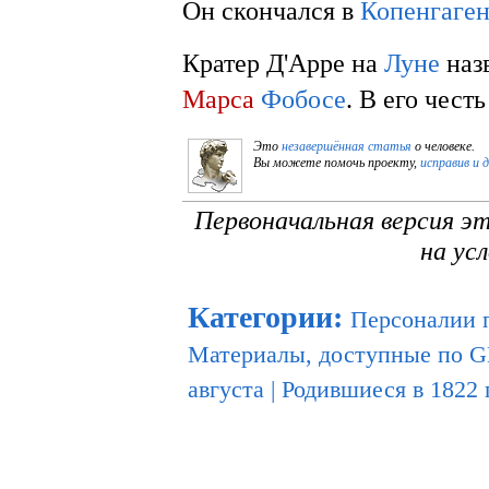
Он скончался в
Копенгаге
Кратер Д'Арре на
Луне
назв
Марса
Фобосе
. В его чест
Это
незавершённая статья
о человеке.
Вы можете помочь проекту,
исправив и 
Первоначальная версия э
на ус
Категории
:
Персоналии 
Материалы, доступные по 
августа
|
Родившиеся в 1822 