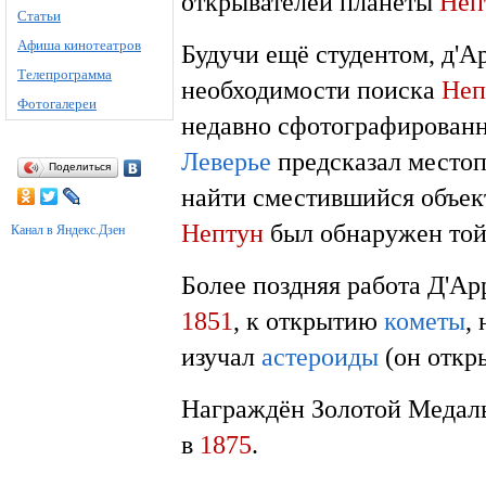
открывателей планеты
Неп
Статьи
Афиша кинотеатров
Будучи ещё студентом, д'
Телепрограмма
необходимости поиска
Неп
Фотогалереи
недавно сфотографированну
Леверье
предсказал местоп
Поделиться
найти сместившийся объект
Нептун
был обнаружен той
Канал в Яндекс.Дзен
Более поздняя работа Д'Ар
1851
, к открытию
кометы
,
изучал
астероиды
(он откры
Награждён Золотой Медал
в
1875
.