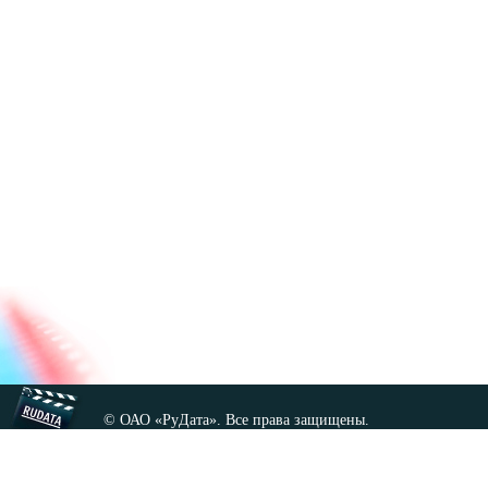
© ОАО «РуДата». Все права защищены.
Копирование любых материалов сайта, кроме GNU FDL,
допускается только с разрешения администрации.