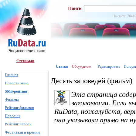
Поиск
На сайте: 76410
Фестивали
Статья
Обсуждение
Редактировать
Истори
Главная
Десять заповедей (фильм)
Новости кино
SMS-рейтинг
Эта страница соде
Фильмы
заголовками. Если в
Рейтинг фильмов
RuData, пожалуйста, вер
Персоны
она указывала прямо на 
Рейтинг персон
Фестивали и премии