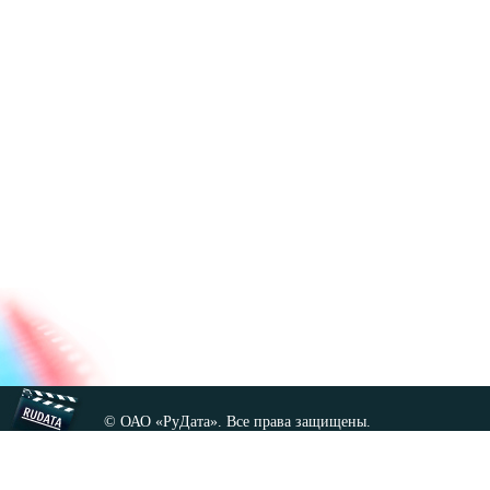
© ОАО «РуДата». Все права защищены.
Копирование любых материалов сайта, кроме GNU FDL,
допускается только с разрешения администрации.