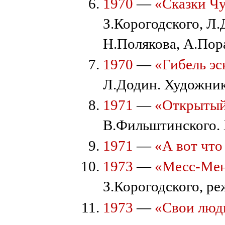
1970
—
«Сказки Ч
З.Корогодского, Л
Н.Полякова, А.Пор
1970
—
«Гибель э
Л.Додин. Художни
1971
—
«Открытый
В.Фильштинского.
1971
—
«А вот что
1973
—
«Месс-Ме
З.Корогодского, р
1973
—
«Свои люд