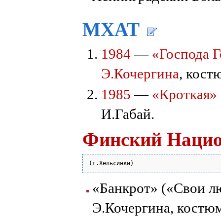
МХАТ
1984
—
«Господа 
Э.Кочергина
, кост
1985
—
«Кроткая»
И.Габай.
Финский Нацио
«Банкрот» («Свои л
Э.Кочергина, костюм