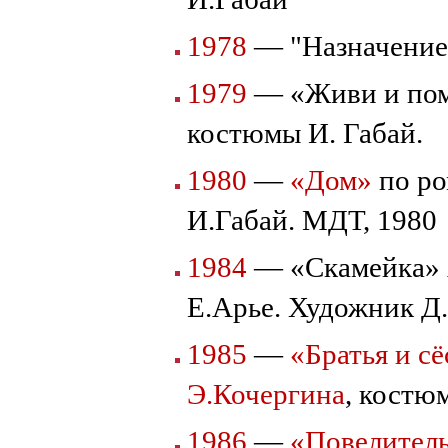
1978
— "Назначение
1979
— «Живи и пом
костюмы И. Габай.
1980
—
«Дом»
по р
И.Габай. МДТ, 1980
1984
— «Скамейка» А
Е.Арье. Художник Д
1985
—
«Братья и с
Э.Кочергина
, костю
1986
—
«Повелител