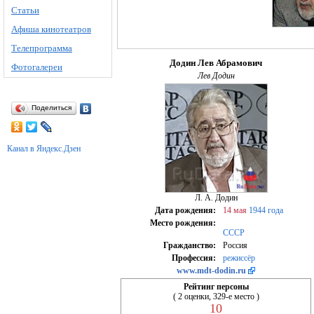
Статьи
Афиша кинотеатров
Телепрограмма
Додин Лев Абрамович
Фотогалереи
Лев Додин
Поделиться
Канал в Яндекс.Дзен
Л. А. Додин
Дата рождения:
14 мая
1944 года
Место рождения:
СССР
Гражданство:
Россия
Профессия:
режиссёр
www.mdt-dodin.ru
Рейтинг персоны
( 2 оценки, 329-е место )
10