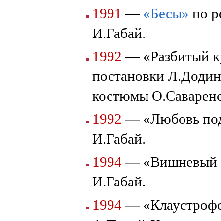
1991
—
«Бесы»
по р
И.Габай.
1992
— «Разбитый ку
постановки Л.Додин
костюмы О.Саваренс
1992
— «Любовь под
И.Габай.
1994
— «Вишневый 
И.Габай.
1994
— «Клаустрофо