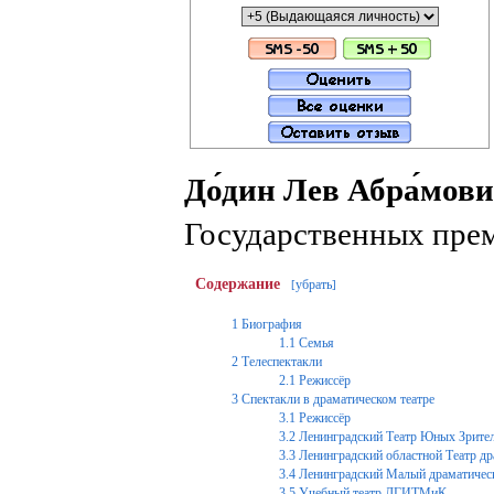
До́дин Лев Абра́мов
Государственных пре
Содержание
убрать
[
]
1
Биография
1.1
Семья
2
Телеспектакли
2.1
Режиссёр
3
Спектакли в драматическом театре
3.1
Режиссёр
3.2
Ленинградский Театр Юных Зрите
3.3
Ленинградский областной Театр д
3.4
Ленинградский Малый драматическ
3.5
Учебный театр ЛГИТМиК