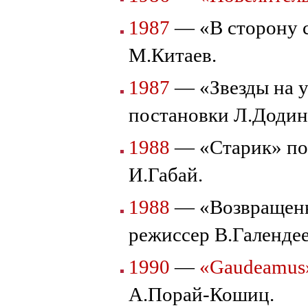
1987
— «В сторону с
М.Китаев.
1987
— «Звезды на у
постановки Л.Додин
1988
— «Старик» по
И.Габай.
1988
— «Возвращенны
режиссер В.Галенде
1990
—
«Gaudeamus
А.Порай-Кошиц.