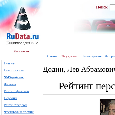
Поиск
Фестивали
Статья
Обсуждение
Редактировать
Истори
Главная
Додин, Лев Абрамови
Новости кино
SMS-рейтинг
Рейтинг пер
Фильмы
Рейтинг фильмов
Персоны
Рейтинг персон
Фестивали и премии