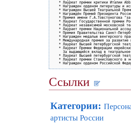
   * Лауреат премии критики Италии Abb
   * Награжден орденом литературы и ис
   * Награжден Высшей Театральной Прем
   * Награждён Премий Президента Росси
   * Премия имени Г.А.Товстоногова "за
   * Лауреат Государственной премии Ро
   * Лауреат независимой московской те
   * Лаурает премии Национальной ассоц
   * Премия Правительства Санкт-Петерб
   * Награжден медалью венгерского пра
   * Международная премия за развитие 
   * Лауреат Высшей петербургской теат
   * Лауреат Премии Федерации еврейски
     За выдающийся вклад в театральное
   * Лауреат Высшей петербургской теат
   * Лауреат премии Станиславского в н
Ссылки
Категории
:
Персона
артисты России