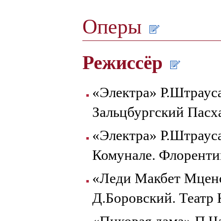
Оперы
Режиссёр
«Электра» Р.Штраус
Зальцбургский Пасх
«Электра» Р.Штраус
Комунале. Флоренти
«Леди Макбет Мценс
Д.Боровский. Театр
«Пиковая дама» П.Ч