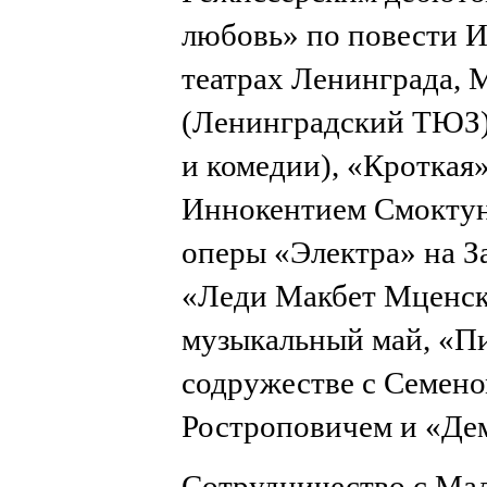
любовь» по повести И.
театрах Ленинграда, 
(Ленинградский ТЮЗ),
и комедии), «Кроткая
Иннокентием Смоктун
оперы «Электра» на З
«Леди Макбет Мценско
музыкальный май, «Пи
содружестве с Семен
Ростроповичем и «Дем
Сотрудничество с Мал