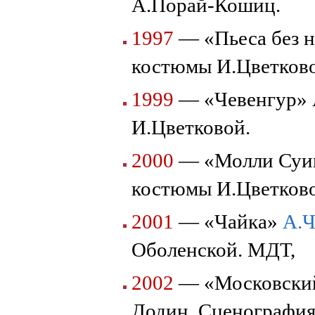
А.Порай-Кошиц.
1997
— «Пьеса без 
костюмы И.Цветково
1999
— «Чевенгур» 
И.Цветковой.
2000
— «Молли Суин
костюмы И.Цветково
2001
— «Чайка»
А.
Оболенской. МДТ,
2002
— «Московский 
Додин. Сценография