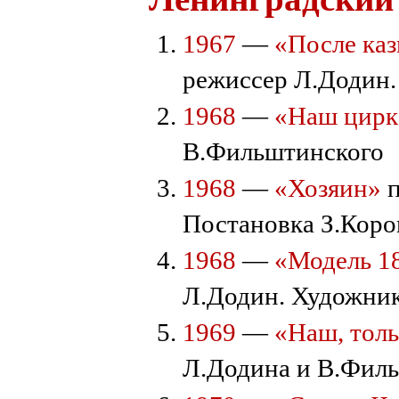
1967
—
«После ка
режиссер Л.Додин.
1968
—
«Наш цирк
В.Фильштинского
1968
—
«Хозяин»
п
Постановка З.Коро
1968
—
«Модель 1
Л.Додин. Художни
1969
—
«Наш, тол
Л.Додина и В.Фил