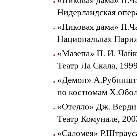
Нидерландская опер
«Пиковая дама» П.Ч
Национальная Париж
«Мазепа» П. И. Чай
Театр Ла Скала, 199
«Демон» А.Рубинште
по костюмам Х.Оболе
«Отелло» Дж. Верди
Театр Комунале, 200
«Саломея» Р.Штраус