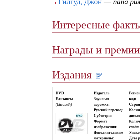
Гилгуд, Джон
—
папа ри
Интересные факт
Награды и преми
Издания
DVD
Издатель:
Регио
Елизавета
Звуковая
код:
(Elizabeth)
дорожка:
Стран
Русский перевод:
Колич
Субтитры:
диско
Формат
Колич
изображения:
слоёв:
Дополнительные
Упако
материалы:
Дата р