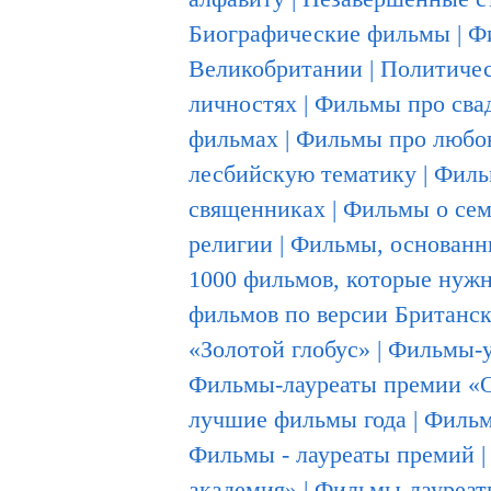
Биографические фильмы
|
Ф
Великобритании
|
Политиче
личностях
|
Фильмы про сва
фильмах
|
Фильмы про любо
лесбийскую тематику
|
Филь
священниках
|
Фильмы о се
религии
|
Фильмы, основанн
1000 фильмов, которые нужн
фильмов по версии Британск
«Золотой глобус»
|
Фильмы-у
Фильмы-лауреаты премии «
лучшие фильмы года
|
Фильм
Фильмы - лауреаты премий
академия»
|
Фильмы-лауреат