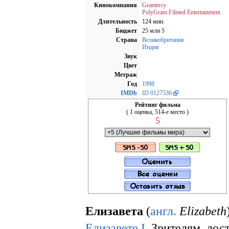
Кинокомпания
Gramercy
PolyGram Filmed Entertainment
Длительность
124 мин.
Бюджет
25 млн
$
Страна
Великобритания
Индия
Звук
Цвет
Метраж
Год
1998
IMDb
ID 0127536
Рейтинг фильма
( 1 оценка, 514-е место )
5
Елизавета
(
англ.
Elizabeth
Елизавете I
. Зрителям, дос