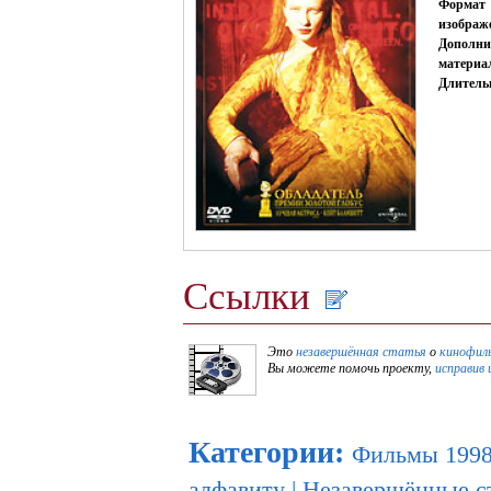
Формат
изображ
Дополни
материа
Длитель
Ссылки
Это
незавершённая статья
о
кинофил
Вы можете помочь проекту,
исправив 
Категории
:
Фильмы 1998
алфавиту
|
Незавершённые с