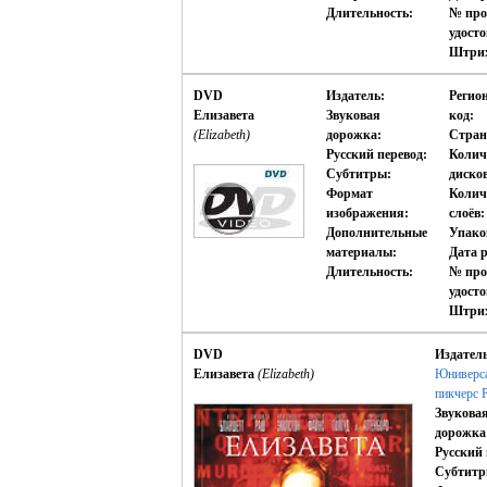
Длительность:
№ про
удост
Штрих
DVD
Издатель:
Регио
Елизавета
Звуковая
код:
(Elizabeth)
дорожка:
Стран
Русский перевод:
Колич
Субтитры:
диско
Формат
Колич
изображения:
слоёв:
Дополнительные
Упако
материалы:
Дата р
Длительность:
№ про
удост
Штрих
DVD
Издатель
Елизавета
(Elizabeth)
Юниверс
пикчерс 
Звукова
дорожка
Русский 
Субтитр