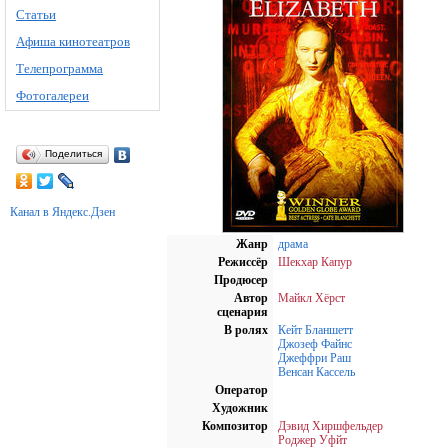
Статьи
Афиша кинотеатров
Телепрограмма
Фотогалереи
Поделиться
Канал в Яндекс.Дзен
Жанр
драма
Режиссёр
Шекхар Капур
Продюсер
Автор
Майкл Хёрст
сценария
В ролях
Кейт Бланшетт
Джозеф Файнс
Джеффри Раш
Венсан Кассель
Оператор
Художник
Композитор
Дэвид Хиршфельдер
Роджер Уфйт