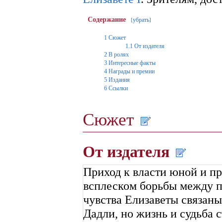
Содержание
убрать
[
]
1
Сюжет
1.1
От издателя
2
В ролях
3
Интересные факты
4
Награды и премии
5
Издания
6
Ссылки
Сюжет
От издателя
Приход к власти юной и п
всплеском борьбы между п
чувства Елизаветы связаны
Дадли, но жизнь и судьба с