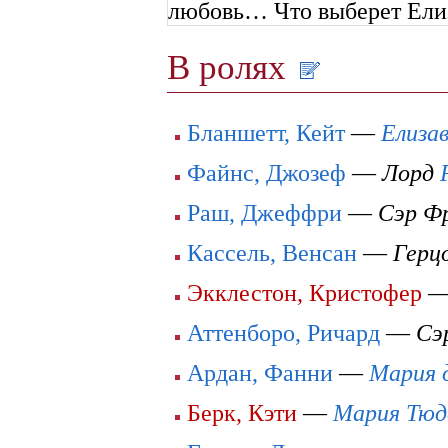
любовь… Что выберет Ели
В ролях
Бланшетт, Кейт
—
Елизав
Файнс, Джозеф
—
Лорд
Раш, Джеффри
—
Сэр Фр
Кассель, Венсан
—
Герц
Экклестон, Кристофер
Аттенборо, Ричард
—
Сэ
Ардан, Фанни
—
Мария 
Берк, Кэти
—
Мария Тюд