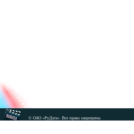
© ОАО «РуДата». Все права защищены.
Копирование любых материалов сайта, кроме GNU FDL,
допускается только с разрешения администрации.