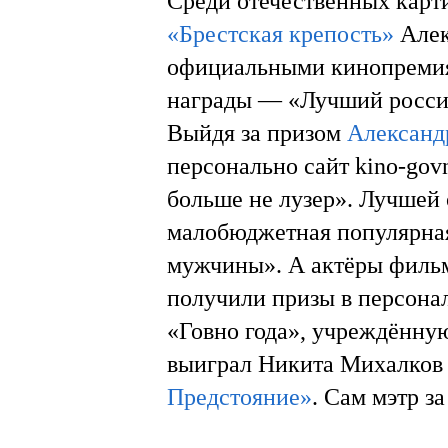
Среди отечественных карт
«Брестская крепость»
Алек
официальными кинопремиям
награды — «Лучший росси
Выйдя за призом
Александ
персонально сайт kino-gov
больше не лузер». Лучшей 
малобюджетная популярная
мужчины». А актёры филь
получили призы в персона
«Говно года», учреждённую
выиграл Никита Михалков
Предстояние»
. Сам мэтр з