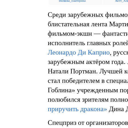
Вилкова_Екатерина
Котт_Ал
Среди зарубежных фильмо
блистательная лента Март
фильмом-экшн — фантаст
исполнитель главных роле
Леонардо Ди Каприо
, рус
зарубежным актёром года. 
Натали Портман. Лучшей 
стал победителем в специ
Гоблина» учрежденным пор
полюбился зрителям пол
приручить дракона»
Дина Д
Спецприз от организаторо