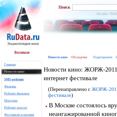
Поиск
На сайте: 76410
Фестивали
Новости кино
Обсуждение
Редактировать
Главная
Новости кино: ЖОРЖ-2011:
Новости кино
интернет фестивале
SMS-рейтинг
Фильмы
(Перенаправлено с
ЖОРЖ-2011:
Рейтинг фильмов
фестивале
)
Персоны
В Москве состоялось вр
Рейтинг персон
неангажированной кино
Фестивали и премии