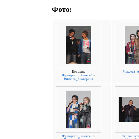
Фото:
Ведущие
Макеева_А
Франдетти_Алексей
и
Вилкова_Екатерина
Франдетти_Алексей
и
Угольнико