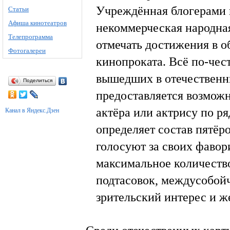
Учреждённая блогерами в
Статьи
Афиша кинотеатров
некоммерческая народна
Телепрограмма
отмечать достижения в о
Фотогалереи
кинопроката. Всё по-чес
вышедших в отечественн
Поделиться
предоставляется возмож
актёра или актрису по р
Канал в Яндекс.Дзен
определяет состав пятёр
голосуют за своих фавор
максимальное количество
подтасовок, междусобой
зрительский интерес и 