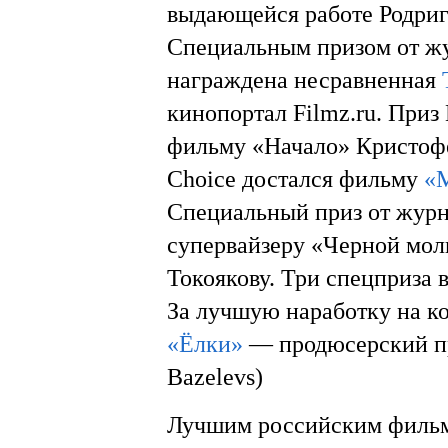
выдающейся работе Родри
Специальным призом от жу
награждена несравненная
кинопортал Filmz.ru. Приз
фильму «Начало» Кристофе
Choice достался фильму
«
Специальный приз от журн
супервайзеру «Черной мо
Токоякову. Три спецприза
За лучшую наработку на к
«Ёлки»
— продюсерский пр
Bazelevs)
Лучшим российским фильм