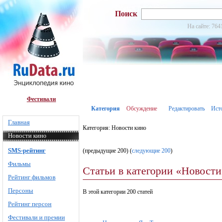
Поиск
На сайте: 764
Фестивали
Категория
Обсуждение
Редактировать
Ист
Главная
Категория: Новости кино
Новости кино
SMS-рейтинг
(предыдущие 200) (
следующие 200
)
Фильмы
Статьи в категории «Новости
Рейтинг фильмов
Персоны
В этой категории 200 статей
Рейтинг персон
Фестивали и премии