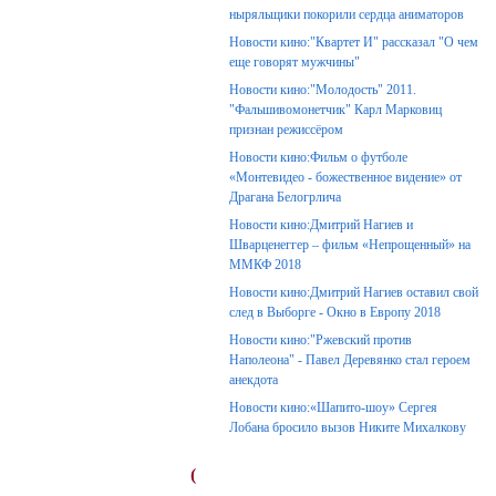
ныряльщики покорили сердца аниматоров
Новости кино:"Квартет И" рассказал "О чем
еще говорят мужчины"
Новости кино:"Молодость" 2011.
"Фальшивомонетчик" Карл Марковиц
признан режиссёром
Новости кино:Фильм о футболе
«Монтевидео - божественное видение» от
Драгана Белогрлича
Новости кино:Дмитрий Нагиев и
Шварценеггер – фильм «Непрощенный» на
ММКФ 2018
Новости кино:Дмитрий Нагиев оставил свой
след в Выборге - Окно в Европу 2018
Новости кино:"Ржевский против
Наполеона" - Павел Деревянко стал героем
анекдота
Новости кино:«Шапито-шоу» Сергея
Лобана бросило вызов Никите Михалкову
(