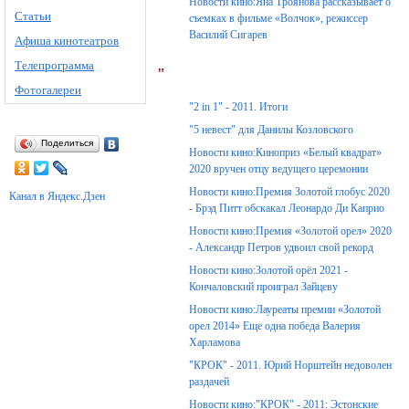
Новости кино:Яна Троянова рассказывает о
Статьи
съемках в фильме «Волчок», режиссер
Василий Сигарев
Афиша кинотеатров
Телепрограмма
"
Фотогалереи
"2 in 1" - 2011. Итоги
"5 невест" для Данилы Козловского
Поделиться
Новости кино:Киноприз «Белый квадрат»
2020 вручен отцу ведущего церемонии
Новости кино:Премия Золотой глобус 2020
Канал в Яндекс.Дзен
- Брэд Питт обскакал Леонардо Ди Каприо
Новости кино:Премия «Золотой орел» 2020
- Александр Петров удвоил свой рекорд
Новости кино:Золотой орёл 2021 -
Кончаловский проиграл Зайцеву
Новости кино:Лауреаты премии «Золотой
орел 2014» Еще одна победа Валерия
Харламова
"КРОК" - 2011. Юрий Норштейн недоволен
раздачей
Новости кино:"КРОК" - 2011: Эстонские