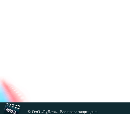
© ОАО «РуДата». Все права защищены.
Копирование любых материалов сайта, кроме GNU FDL,
допускается только с разрешения администрации.