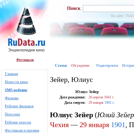
Поиск
На сайте: 76410
Фестивали
Статья
Обсуждение
Редактировать
Истори
Главная
Зейер, Юлиус
Новости кино
SMS-рейтинг
Юлиус Зейер
Дата рождения:
26 апреля
1841 г.
Фильмы
Дата смерти:
29 января
1901 г.
Рейтинг фильмов
Юлиус Зейер
(
Юлий Зейер
Персоны
Рейтинг персон
Чехия
—
29 января
1901
, 
Фестивали и премии