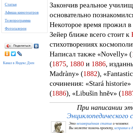
Закончив реальное училищ
Статьи
Афиша кинотеатров
основательно познакомилс
Телепрограмма
Некоторое время прожил в
Фотогалереи
Зейер ближе всего стоит к
стихотворениях космополи
Поделиться
Написал также «Novelly» (
(
1875
,
1880
и
1886
, изданн
Канал в Яндекс.Дзен
Madràny» (
1882
), «Fantast
сочинения: «Stará historie» 
(
1886
), «Libušin hnĕv» (
188
При написании эт
Энциклопедического 
Это
незавершённая статья
о человеке.
Вы можете помочь проекту,
исправив и 