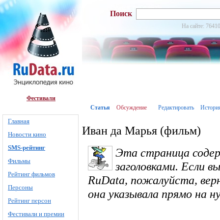
Поиск
На сайте: 76410
Фестивали
Статья
Обсуждение
Редактировать
Истори
Главная
Иван да Марья (фильм)
Новости кино
SMS-рейтинг
Эта страница соде
Фильмы
заголовками. Если в
Рейтинг фильмов
RuData, пожалуйста, вер
Персоны
она указывала прямо на 
Рейтинг персон
Фестивали и премии