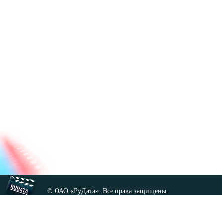
© ОАО «РуДата». Все права защищены.
Копирование любых материалов сайта, кроме GNU FDL,
допускается только с разрешения администрации.