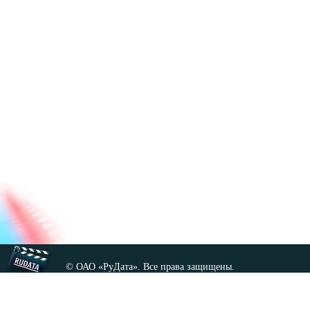
© ОАО «РуДата». Все права защищены.
Копирование любых материалов сайта, кроме GNU FDL,
допускается только с разрешения администрации.