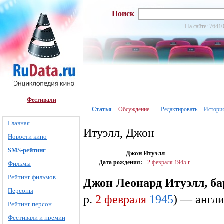
Поиск
На сайте: 76410
Фестивали
Статья
Обсуждение
Редактировать
Истори
Главная
Итуэлл, Джон
Новости кино
SMS-рейтинг
Джон Итуэлл
Дата рождения:
2 февраля
1945 г.
Фильмы
Рейтинг фильмов
Джон Леонард Итуэлл, ба
Персоны
р.
2 февраля
1945
) — англ
Рейтинг персон
Фестивали и премии