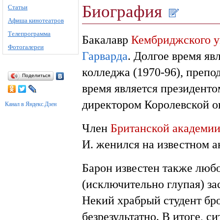
Биография
Статьи
Афиша кинотеатров
Телепрограмма
Бакалавр
Кембриджского у
Фотогалереи
Гарварда
. Долгое время я
колледжа (1970-96), преп
Поделиться
время является президенто
директором Королевской о
Канал в Яндекс.Дзен
Член
Британской академи
И. женился на известном а
Барон известен также любо
(исключительно глупая) за
Некий храбрый студент брос
безрезультатно. В итоге, 