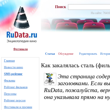
Поиск
На сайте: 76410
Фестивали
Статья
Обсуждение
Редактировать
Истори
Главная
Как закалялась сталь (фил
Новости кино
SMS-рейтинг
Эта страница соде
Фильмы
заголовками. Если в
Рейтинг фильмов
RuData, пожалуйста, вер
Персоны
она указывала прямо на 
Рейтинг персон
Фестивали и премии