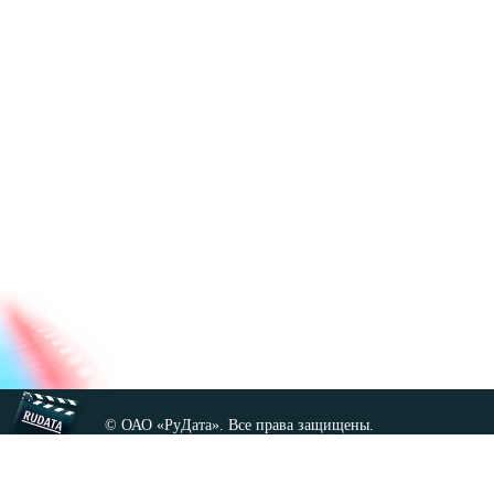
© ОАО «РуДата». Все права защищены.
Копирование любых материалов сайта, кроме GNU FDL,
допускается только с разрешения администрации.