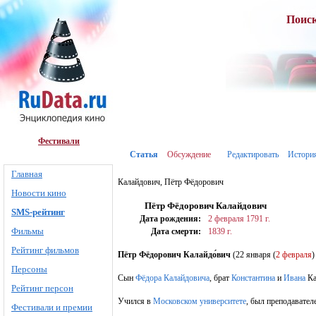
Поис
Фестивали
Статья
Обсуждение
Редактировать
Истори
Главная
Калайдович, Пётр Фёдорович
Новости кино
Пётр Фёдорович Калайдович
SMS-рейтинг
Дата рождения:
2 февраля
1791 г.
Фильмы
Дата смерти:
1839 г.
Рейтинг фильмов
Пётр Фёдорович Калайдо́вич
(22 января (
2 февраля
Персоны
Сын
Фёдора Калайдовича
, брат
Константина
и
Ивана
Ка
Рейтинг персон
Учился в
Московском университете
, был преподавател
Фестивали и премии