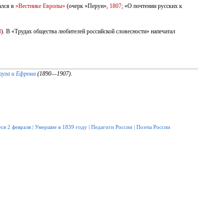
ался в
«Вестнике Европы»
(очерк «Перун»,
1807
; «О почтении русских к
3
). В «Трудах общества любителей российской словесности» напечатал
ауза и Ефрона
(1890—1907).
ся 2 февраля
|
Умершие в 1839 году
|
Педагоги России
|
Поэты России