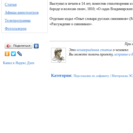
Выступил в печати в 14 лет, поместив стихотворения и
Статьи
бороде и волосам свои», 1810; «О садах Владимирских
Афиша кинотеатров
Отдельно издал «Опыт словаря русских синонимов» (
Телепрограмма
«Рассуждение о синонимах».
Фотогалереи
При 
Поделиться
Это
незавершённая статья
о человеке.
Вы можете помочь проекту,
исправив и 
Канал в Яндекс.Дзен
Категории
:
Персоналии по алфавиту
|
Материалы ЭС