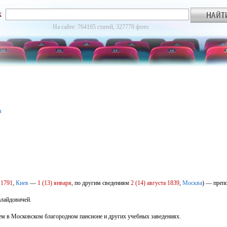
к
На сайте: 764105 статей, 327779 фото.
я
)
1791
,
Киев
—
1 (13) января
, по другим сведениям
2 (14) августа
1839
,
Москва
) — препо
лайдовичей.
ем в Московском благородном пансионе и других учебных заведениях.