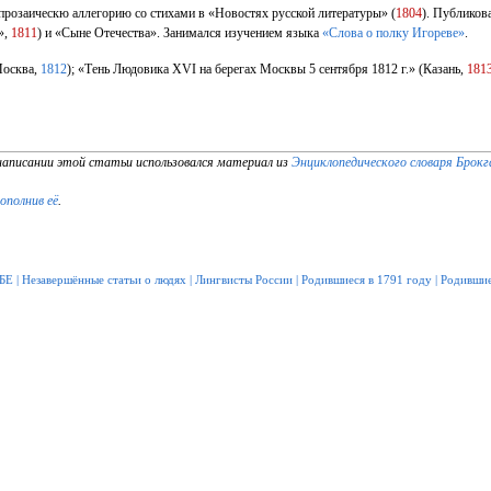
 прозаическю аллегорию со стихами в «Новостях русской литературы» (
1804
). Публиков
»,
1811
) и «Сыне Отечества». Занимался изучением языка
«Слова о полку Игореве»
.
Москва,
1812
); «Тень Людовика XVI на берегах Москвы 5 сентября 1812 г.» (Казань,
181
написании этой статьи использовался материал из
Энциклопедического словаря Брокг
дополнив её
.
БЕ
|
Незавершённые статьи о людях
|
Лингвисты России
|
Родившиеся в 1791 году
|
Родившие