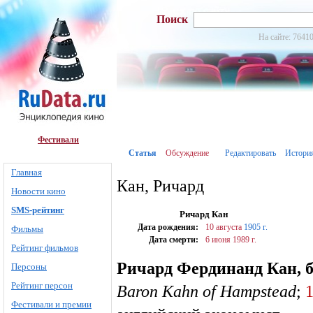
Поиск
На сайте: 76410
Фестивали
Статья
Обсуждение
Редактировать
Истори
Главная
Кан, Ричард
Новости кино
SMS-рейтинг
Ричард Кан
Дата рождения:
10 августа
1905 г.
Фильмы
Дата смерти:
6 июня
1989 г.
Рейтинг фильмов
Ричард Фердинанд Кан, 
Персоны
Рейтинг персон
Baron Kahn of Hampstead
;
1
Фестивали и премии