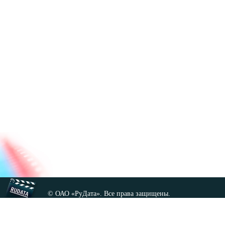
© ОАО «РуДата». Все права защищены.
Копирование любых материалов сайта, кроме GNU FDL,
допускается только с разрешения администрации.