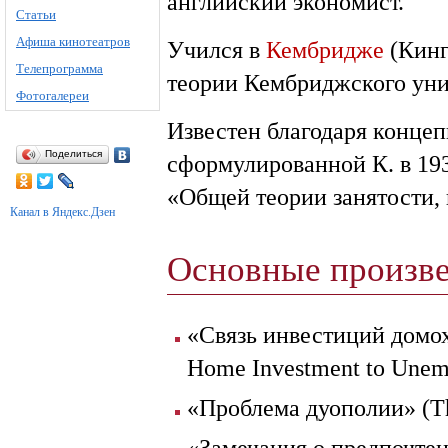
английский экономист.
Статьи
Афиша кинотеатров
Учился в
Кембридже
(Кинг
Телепрограмма
теории Кембриджского уни
Фотогалереи
Известен благодаря конце
Поделиться
сформулированной К. в 193
«Общей теории занятости, 
Канал в Яндекс.Дзен
Основные произв
«Связь инвестиций домох
Home Investment to Unem
«Проблема дуополии» (Th
«Замечания о предпочтен