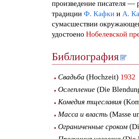
произведение писателя — 
традиции
Ф. Кафки
и
А. К
сумасшествии окружающег
удостоено
Нобелевской пр
Библиография
Свадьба
(Hochzeit)
1932
Ослепление
(Die Blendun
Комедия тщеславия
(Kome
Масса и власть
(Masse u
Ограниченные сроком
(Di
Провинция человека
(Die 