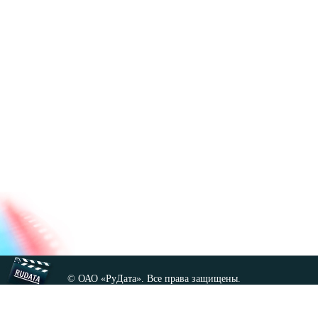
© ОАО «РуДата». Все права защищены.
Копирование любых материалов сайта, кроме GNU FDL,
допускается только с разрешения администрации.