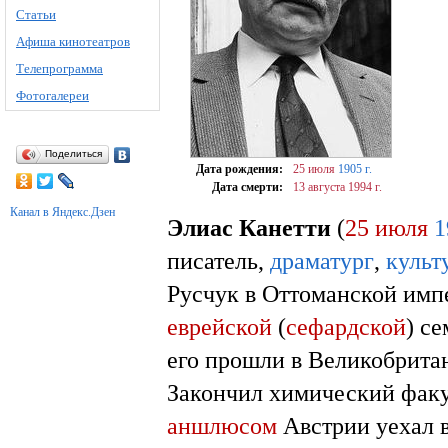
Статьи
Афиша кинотеатров
Телепрограмма
Фотогалереи
Поделиться
Дата рождения:
25 июля
1905 г.
Дата смерти:
13 августа
1994 г.
Канал в Яндекс.Дзен
Элиас Канетти
(
25 июля
1
писатель,
драматург
,
культ
Русчук в Оттоманской им
еврейской
(
сефардской
) с
его прошли в Великобрита
Закончил химический факу
аншлюсом
Австрии уехал 