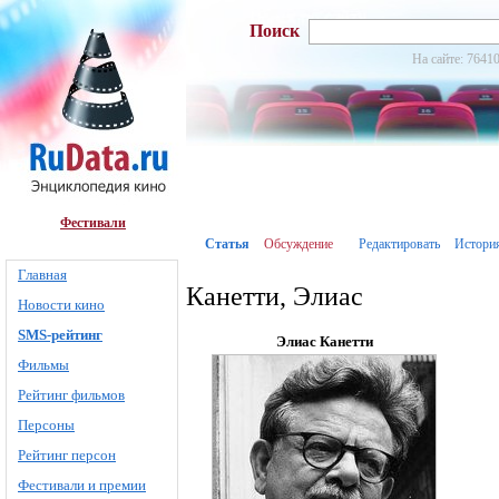
Поиск
На сайте: 76410
Фестивали
Статья
Обсуждение
Редактировать
Истори
Главная
Канетти, Элиас
Новости кино
SMS-рейтинг
Элиас Канетти
Фильмы
Рейтинг фильмов
Персоны
Рейтинг персон
Фестивали и премии