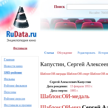
Поиск
На сайте: 76410
Фестивали
Статья
Обсуждение
Редактировать
Истори
Главная
Капустин, Сергей Алексее
Новости кино
SMS-рейтинг
Шаблон:ОИ-награды
Шаблон:ОИ-спорт
Шаблон:ОИ-м
Фильмы
Сергей Алексеевич Капустин
Рейтинг фильмов
Дата рождения:
13 февраля
1953 г.
Дата смерти:
1995 г.
Персоны
Шаблон:ОИ-медаль
Рейтинг персон
Фестивали и премии
Шаблон:ОИ-низ
Сергей А