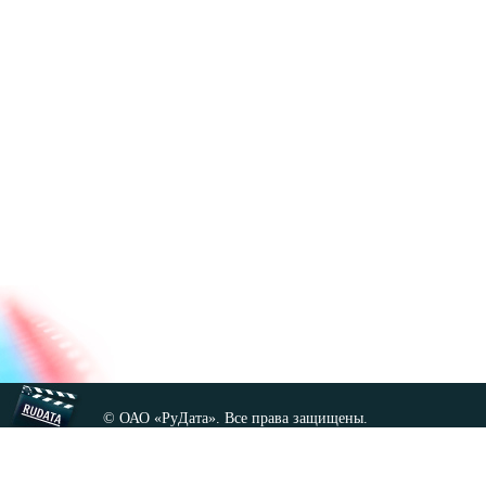
© ОАО «РуДата». Все права защищены.
Копирование любых материалов сайта, кроме GNU FDL,
допускается только с разрешения администрации.