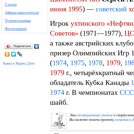
Статьи
июня
1995
) —
советский
х
Афиша кинотеатров
Телепрограмма
Игрок
ухтинского
«Нефтян
Фотогалереи
Советов»
(1971—1977),
Ц
а также австрийских клубо
Поделиться
призер Олимпийских Игр 1
(
1974
,
1975
,
1978
,
1979
,
19
Канал в Яндекс.Дзен
1979
г., четырёхкратный ч
обладатель Кубка Канады
1974
г. В чемпионатах
ССС
шайб.
Это
незавершённая статья
о спортсмене
Вы можете помочь проекту,
исправив и 