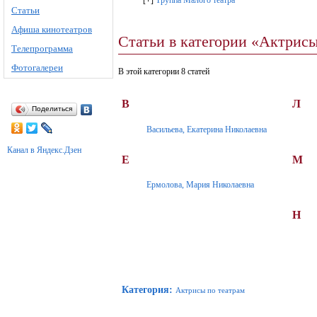
[
+
]
Труппа Малого театра
Статьи
Афиша кинотеатров
Статьи в категории «Актрис
Телепрограмма
Фотогалереи
В этой категории 8 статей
В
Л
Поделиться
Васильева, Екатерина Николаевна
Канал в Яндекс.Дзен
Е
М
Ермолова, Мария Николаевна
Н
Категория
:
Актрисы по театрам