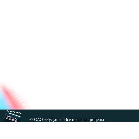
© ОАО «РуДата». Все права защищены.
Копирование любых материалов сайта, кроме GNU FDL,
допускается только с разрешения администрации.