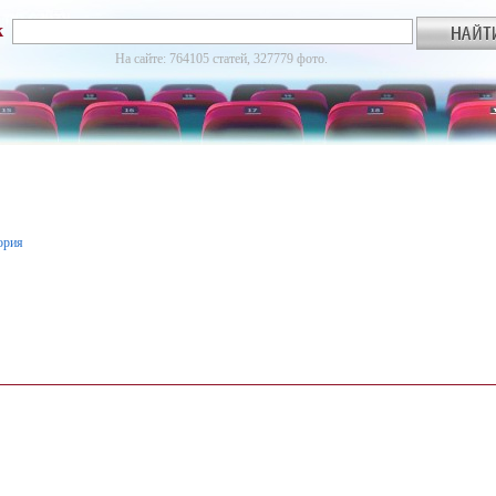
к
На сайте: 764105 статей, 327779 фото.
ория