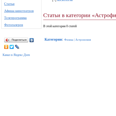
[
+
]
Космология
Статьи
Афиша кинотеатров
Статьи в категории «Астроф
Телепрограмма
Фотогалереи
В этой категории 0 статей
Категории
:
Физика
|
Астрономия
Поделиться
Канал в Яндекс.Дзен