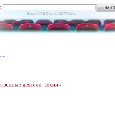
к
На сайте: 764105 статей, 327779 фото.
ория
ственные деятели Чехии»