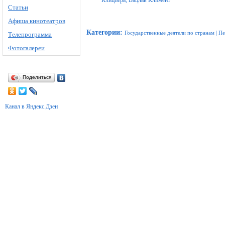
Клицпера, Вацлав Климент
Статьи
Афиша кинотеатров
Категории
:
Государственные деятели по странам
|
Пе
Телепрограмма
Фотогалереи
Поделиться
Канал в Яндекс.Дзен