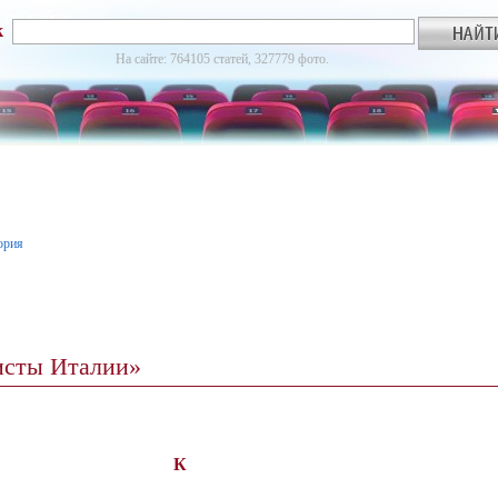
к
На сайте: 764105 статей, 327779 фото.
ория
исты Италии»
К