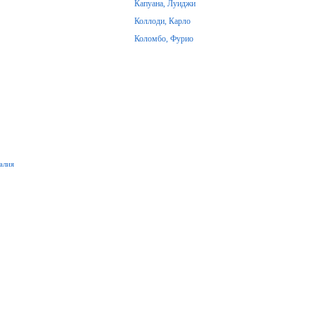
Капуана, Луиджи
Коллоди, Карло
Коломбо, Фурио
алия