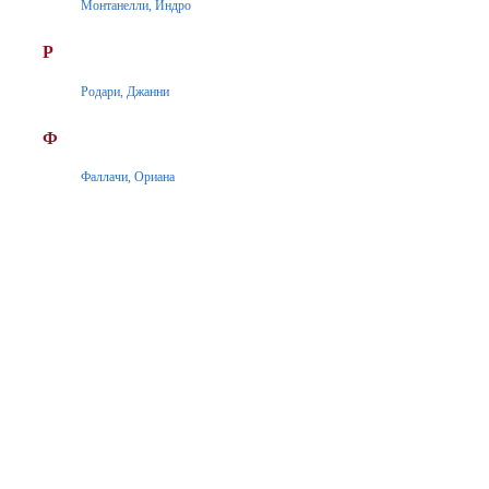
Монтанелли, Индро
Р
Родари, Джанни
Ф
Фаллачи, Ориана