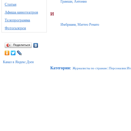
Грамши, Антонио
Статьи
Афиша кинотеатров
И
Телепрограмма
Имбриани, Маттео Ренато
Фотогалереи
Поделиться
Канал в Яндекс.Дзен
Категории
:
Журналисты по странам
|
Персоналии:Ит