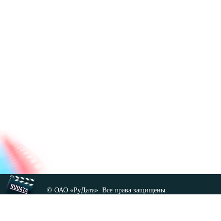
© ОАО «РуДата». Все права защищены.
Копирование любых материалов сайта, кроме GNU FDL,
допускается только с разрешения администрации.