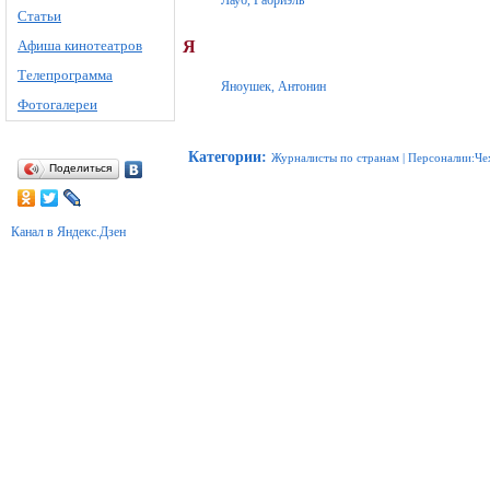
Лауб, Габриэль
Статьи
Афиша кинотеатров
Я
Телепрограмма
Яноушек, Антонин
Фотогалереи
Категории
:
Журналисты по странам
|
Персоналии:Че
Поделиться
Канал в Яндекс.Дзен