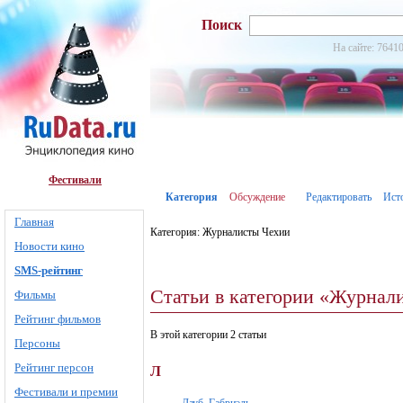
Поиск
На сайте: 76410
Фестивали
Категория
Обсуждение
Редактировать
Ист
Главная
Категория: Журналисты Чехии
Новости кино
SMS-рейтинг
Статьи в категории «Журнал
Фильмы
Рейтинг фильмов
В этой категории 2 статьи
Персоны
Рейтинг персон
Л
Фестивали и премии