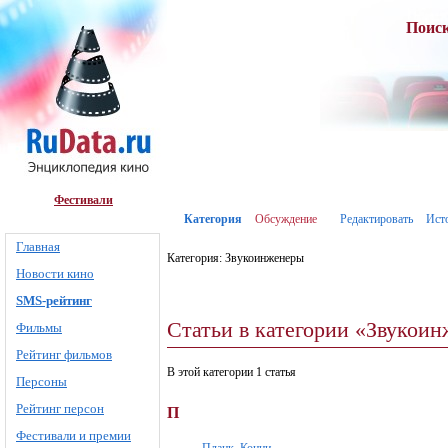
Поис
Фестивали
Категория
Обсуждение
Редактировать
Ист
Главная
Категория: Звукоинженеры
Новости кино
SMS-рейтинг
Статьи в категории «Звукои
Фильмы
Рейтинг фильмов
В этой категории 1 статья
Персоны
Рейтинг персон
П
Фестивали и премии