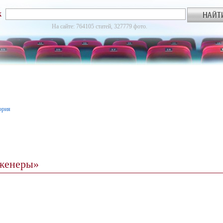
к
На сайте: 764105 статей, 327779 фото.
ория
нженеры»