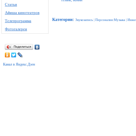
Планк, Конни
Статьи
Афиша кинотеатров
Категории
:
Звукозапись
|
Персоналии:Музыка
|
Инже
Телепрограмма
Фотогалереи
Поделиться
Канал в Яндекс.Дзен