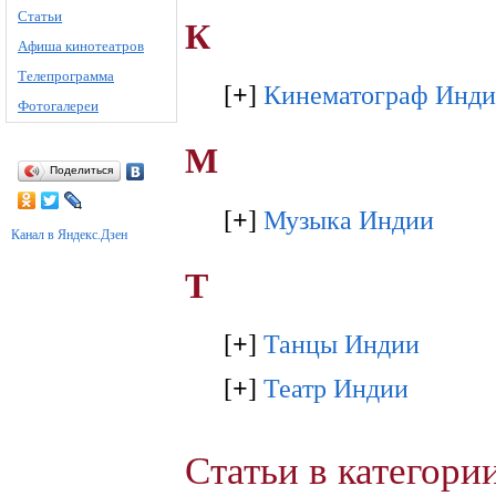
Статьи
К
Афиша кинотеатров
Телепрограмма
[
+
]
Кинематограф Инд
Фотогалереи
М
Поделиться
[
+
]
Музыка Индии
Канал в Яндекс.Дзен
Т
[
+
]
Танцы Индии
[
+
]
Театр Индии
Статьи в категор