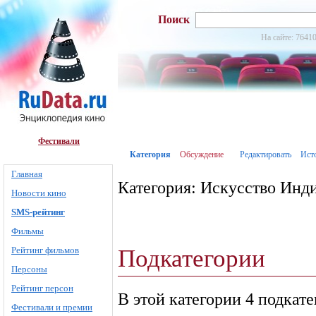
Поиск
На сайте: 76410
Фестивали
Категория
Обсуждение
Редактировать
Ист
Главная
Категория: Искусство Инд
Новости кино
SMS-рейтинг
Фильмы
Подкатегории
Рейтинг фильмов
Персоны
Рейтинг персон
В этой категории 4 подкат
Фестивали и премии