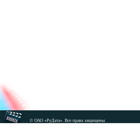
© ОАО «РуДата». Все права защищены.
Копирование любых материалов сайта, кроме GNU FDL,
допускается только с разрешения администрации.