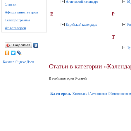
[
+
]
Аттический календарь
[
+
]
Му
Статьи
Афиша кинотеатров
Е
Р
Телепрограмма
[
+
]
Еврейский календарь
[
+
]
Ри
Фотогалереи
Т
Поделиться
[
+
]
Ту
Канал в Яндекс.Дзен
Статьи в категории «Календа
В этой категории 0 статей
Категории
:
Календарь
|
Астрономия
|
Измерение вре