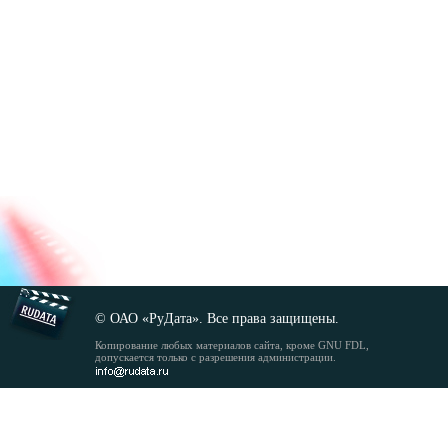
© ОАО «РуДата». Все права защищены.
Копирование любых материалов сайта, кроме GNU FDL,
допускается только с разрешения администрации.