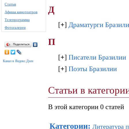
Статьи
Д
Афиша кинотеатров
Телепрограмма
[
+
]
Драматурги Бразил
Фотогалереи
П
Поделиться
[
+
]
Писатели Бразилии
Канал в Яндекс.Дзен
[
+
]
Поэты Бразилии
Статьи в категори
В этой категории 0 статей
Категории
:
Литература п