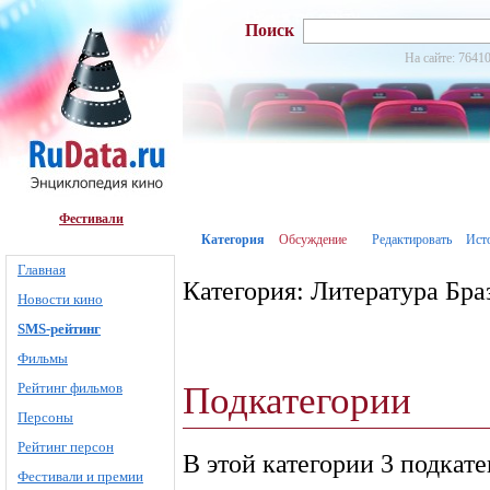
Поиск
На сайте: 76410
Фестивали
Категория
Обсуждение
Редактировать
Ист
Главная
Категория: Литература Бра
Новости кино
SMS-рейтинг
Фильмы
Подкатегории
Рейтинг фильмов
Персоны
Рейтинг персон
В этой категории 3 подкат
Фестивали и премии