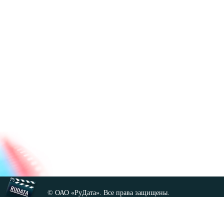
© ОАО «РуДата». Все права защищены.
Копирование любых материалов сайта, кроме GNU FDL,
допускается только с разрешения администрации.