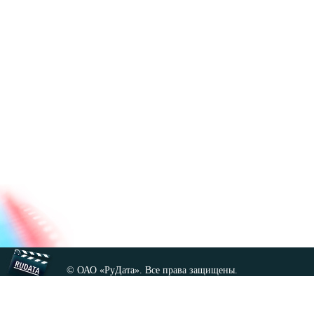
© ОАО «РуДата». Все права защищены.
Копирование любых материалов сайта, кроме GNU FDL,
допускается только с разрешения администрации.