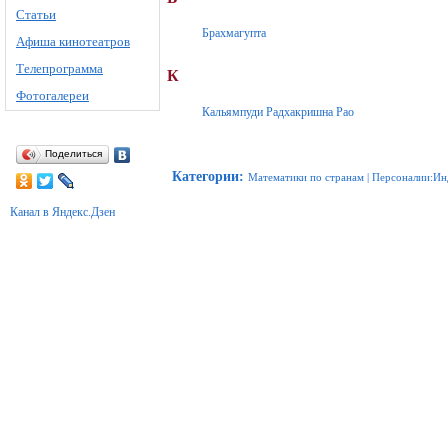
Статьи
Брахмагупта
Афиша кинотеатров
Телепрограмма
К
Фотогалереи
Кальямпуди Радхакришна Рао
Поделиться
Категории
:
Математики по странам
|
Персоналии:Ин
Канал в Яндекс.Дзен