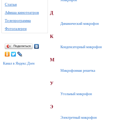
Микрофон
Статьи
Афиша кинотеатров
Д
Телепрограмма
Динамический микрофон
Фотогалереи
К
Поделиться
Конденсаторный микрофон
М
Канал в Яндекс.Дзен
Микрофонная решетка
У
Угольный микрофон
Э
Электретный микрофон