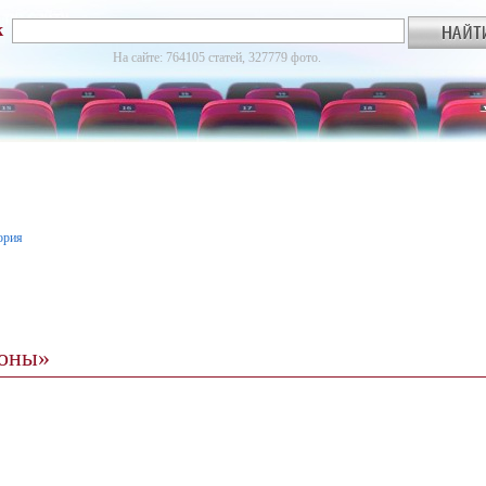
к
На сайте: 764105 статей, 327779 фото.
ория
фоны»