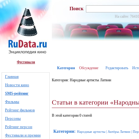
Поиск
На сайте: 76410
Фестивали
Категория
Обсуждение
Редактировать
Ист
Главная
Категория: Народные артисты Латвии
Новости кино
SMS-рейтинг
Статьи в категории «Народн
Фильмы
Рейтинг фильмов
В этой категории 0 статей
Персоны
Рейтинг персон
Категории
:
Народные артисты
|
Актёры Латвии
|
Пер
Фестивали и премии