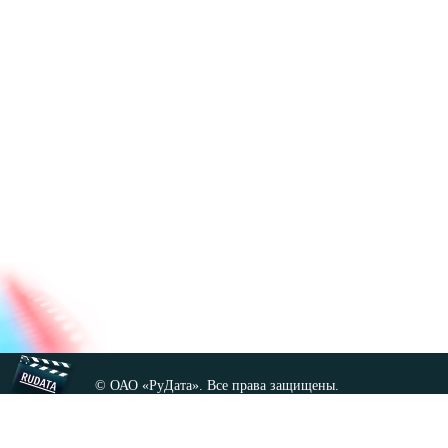
© ОАО «РуДата». Все права защищены.
Копирование любых материалов сайта, кроме GNU FDL,
допускается только с разрешения администрации.